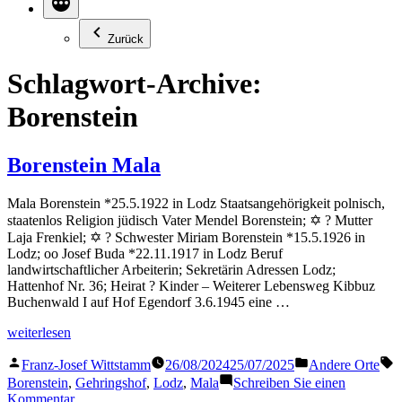
Zurück
Schlagwort-Archive:
Borenstein
Borenstein Mala
Mala Borenstein *25.5.1922 in Lodz Staatsangehörigkeit polnisch,
staatenlos Religion jüdisch Vater Mendel Borenstein; ✡ ? Mutter
Laja Frenkiel; ✡ ? Schwester Miriam Borenstein *15.5.1926 in
Lodz; oo Josef Buda *22.11.1917 in Lodz Beruf
landwirtschaftlicher Arbeiterin; Sekretärin Adressen Lodz;
Hattenhof Nr. 36; Heirat ? Kinder – Weiterer Lebensweg Kibbuz
Buchenwald I auf Hof Egendorf 3.6.1945 eine …
„Borenstein
weiterlesen
Mala“
Veröffentlicht
Veröffentlicht
S
Franz-Josef Wittstamm
26/08/2024
25/07/2025
Andere Orte
von
in
Borenstein
,
Gehringshof
,
Lodz
,
Mala
Schreiben Sie einen
zu
Kommentar