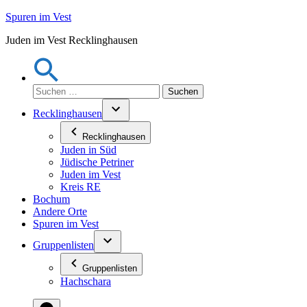
Zum
Spuren im Vest
Inhalt
Juden im Vest Recklinghausen
springen
Suchen
nach:
Recklinghausen
Recklinghausen
Juden in Süd
Jüdische Petriner
Juden im Vest
Kreis RE
Bochum
Andere Orte
Spuren im Vest
Gruppenlisten
Gruppenlisten
Hachschara