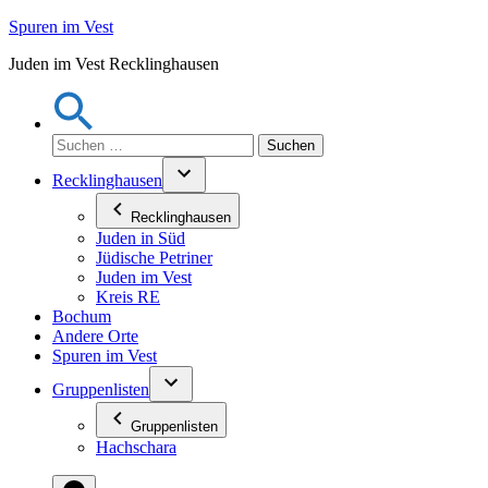
Zum
Spuren im Vest
Inhalt
Juden im Vest Recklinghausen
springen
Suchen
nach:
Recklinghausen
Recklinghausen
Juden in Süd
Jüdische Petriner
Juden im Vest
Kreis RE
Bochum
Andere Orte
Spuren im Vest
Gruppenlisten
Gruppenlisten
Hachschara