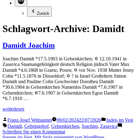
Zurück
Schlagwort-Archive:
Damidt
Damidt Joachim
Joachim Damidt *17.5.1903 in Gelsenkirchen; ✡ 12.10.1941 in
Zasavica Staatsangehörigkeit deutsch Religion jüdisch Vater Max
Damidt *4.6.1868 in Graetz, Posen; ✡ vor Nov. 1938 Mutter Jenny
Cohn *11.5.1876 in Düsseldorf; ✡ ? in Israel Großeltern Simon
Damidt und Pauline Cohn Geschwister Dorothea Damidt
*30.6.1904 in Gelsemkirchen Namenlos Damidt *7.6.1907 in
Gelsemkirchen; ✡7.6.1907 in Gelsemkirchen Egon Damidt
*6.7.1910 …
„Damidt
weiterlesen
Joachim“
Veröffentlicht
Veröffentlicht
Franz-Josef Wittstamm
09/02/2024
22/07/2026
Juden im Vest
von
in
Schlagwörter:
Damidt
,
Gehringshof
,
Gelsenkirchen
,
Joachim
,
Zasavica
zu
Schreiben Sie einen Kommentar
Damidt
Spuren im Vest
,
Mit Stolz präsentiert von WordPress.