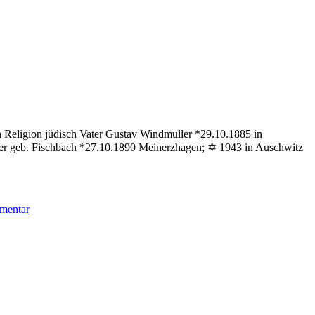
 Religion jüdisch Vater Gustav Windmüller *29.10.1885 in
er geb. Fischbach *27.10.1890 Meinerzhagen; ✡ 1943 in Auschwitz
zu
mentar
Windmüller
Hans