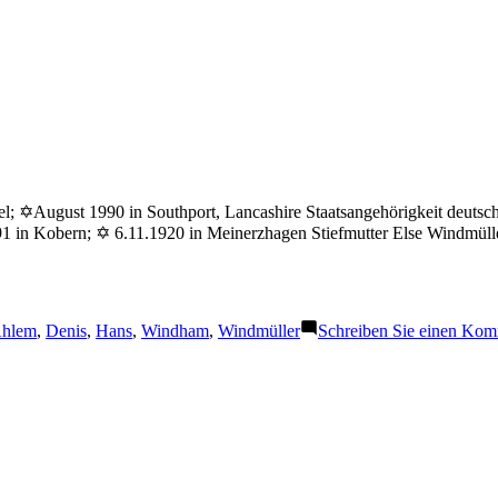
 ✡August 1990 in Southport, Lancashire Staatsangehörigkeit deutsch
 in Kobern; ✡ 6.11.1920 in Meinerzhagen Stiefmutter Else Windmüll
chlagwörter:
hlem
,
Denis
,
Hans
,
Windham
,
Windmüller
Schreiben Sie einen Kom