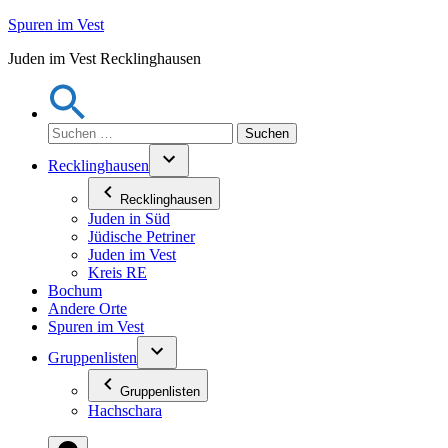
Zum
Spuren im Vest
Inhalt
Juden im Vest Recklinghausen
springen
Suchen
nach:
Recklinghausen
Recklinghausen
Juden in Süd
Jüdische Petriner
Juden im Vest
Kreis RE
Bochum
Andere Orte
Spuren im Vest
Gruppenlisten
Gruppenlisten
Hachschara