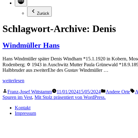
Zurück
Schlagwort-Archive:
Denis
Windmüller Hans
Hans Windmüller später Denis Windham *15.1.1920 in Kobern, Mosel;
Rodenberg; ✡ 1943 in Auschwitz Mutter Paula Grünewald *18.9.1891
Halbbruder aus zweiterEhe des Gustav Windmüller …
„Windmüller
weiterlesen
Hans“
Veröffentlicht
Veröffentlicht
S
Franz-Josef Wittstamm
11/01/2024
15/05/2024
Andere Orte
A
von
in
Spuren im Vest
,
Mit Stolz präsentiert von WordPress.
Kontakt
Impressum