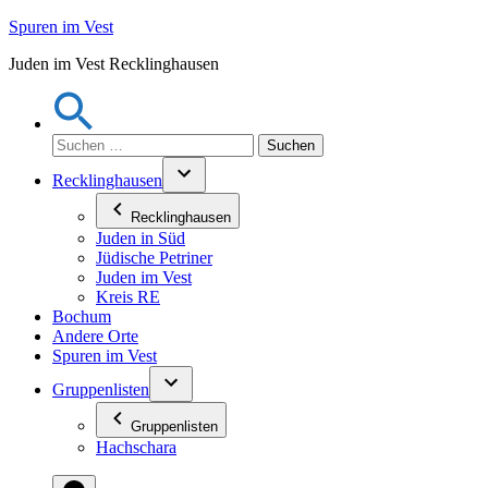
Zum
Spuren im Vest
Inhalt
Juden im Vest Recklinghausen
springen
Suchen
nach:
Recklinghausen
Recklinghausen
Juden in Süd
Jüdische Petriner
Juden im Vest
Kreis RE
Bochum
Andere Orte
Spuren im Vest
Gruppenlisten
Gruppenlisten
Hachschara