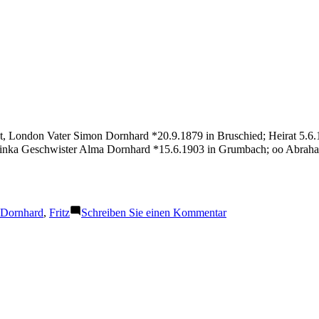
t, London Vater Simon Dornhard *20.9.1879 in Bruschied; Heirat 5.6.1
linka Geschwister Alma Dornhard *15.6.1903 in Grumbach; oo Abrah
Schlagwörter:
zu
Dornhard
,
Fritz
Schreiben Sie einen Kommentar
Dornhard
Fritz