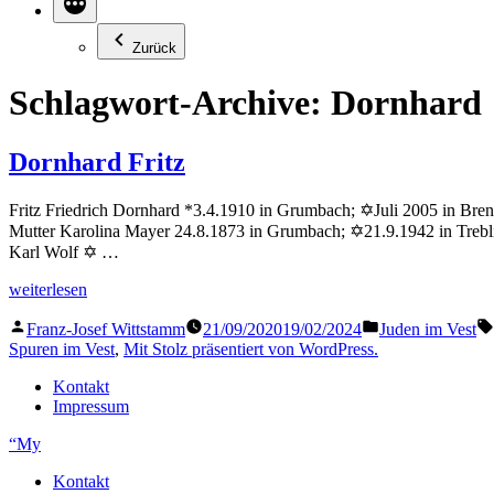
Zurück
Schlagwort-Archive:
Dornhard
Dornhard Fritz
Fritz Friedrich Dornhard *3.4.1910 in Grumbach; ✡Juli 2005 in Bren
Mutter Karolina Mayer 24.8.1873 in Grumbach; ✡21.9.1942 in Treb
Karl Wolf ✡ …
„Dornhard
weiterlesen
Fritz“
Veröffentlicht
Veröffentlicht
Franz-Josef Wittstamm
21/09/2020
19/02/2024
Juden im Vest
von
in
Spuren im Vest
,
Mit Stolz präsentiert von WordPress.
Kontakt
Impressum
“My
Kontakt