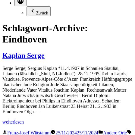
Zurück
Schlagwort-Archive:
Eindhoven
Kaplan Serge
Serge Sergej Sergius Kaplan *11.4.1907 in Schaulen Siauliai,
Litauen (fälschlich „Siuli, Nl.-Indien“); 28.12.1995 Tod in Lauris,
Vaucluse, Provence-Alpes-Côte d’Azur, Frankreich Häftlingsgruppe
litauischer Jude Religion Jude Staatsangehörigkeit Litauen;
Niederlande Vater Vitalius Joachim Kaplan, Rechtsanwalt Mutter
Natalia Jurwich/Gurwitsch Geschwister– Beruf Diplom-
Elektroingenieur bei Philips in Eindhoven Adressen Schaulen;
Berlin; Eindhoven Jan Luikenstraat 23 Heirat 21.12.1933 in
Eindhoven Olga …
„Kaplan
weiterlesen
Serge“
Veröffentlicht
Veröffentlicht
S
Franz-Josef Wittstamm
25/11/2024
25/11/2024
Andere Orte