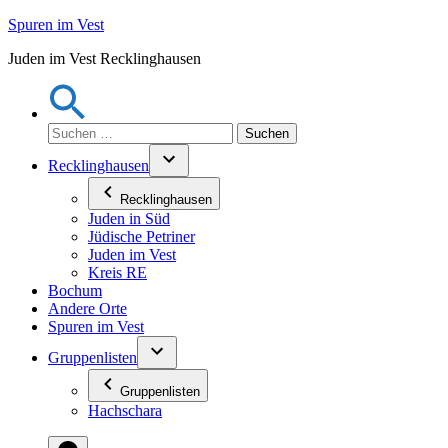
Zum
Spuren im Vest
Inhalt
Juden im Vest Recklinghausen
springen
Suchen
nach:
Recklinghausen
Recklinghausen
Juden in Süd
Jüdische Petriner
Juden im Vest
Kreis RE
Bochum
Andere Orte
Spuren im Vest
Gruppenlisten
Gruppenlisten
Hachschara