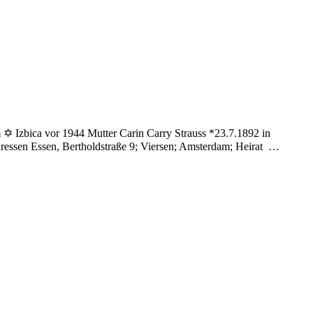
m ✡ Izbica vor 1944 Mutter Carin Carry Strauss *23.7.1892 in
dressen Essen, Bertholdstraße 9; Viersen; Amsterdam; Heirat …
u
riedlein
ernd