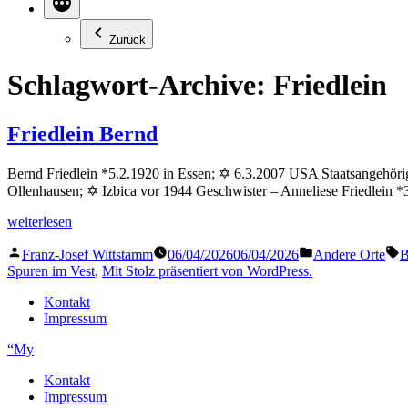
Zurück
Schlagwort-Archive:
Friedlein
Friedlein Bernd
Bernd Friedlein *5.2.1920 in Essen; ✡ 6.3.2007 USA Staatsangehörigk
Ollenhausen; ✡ Izbica vor 1944 Geschwister – Anneliese Friedlein *
„Friedlein
weiterlesen
Bernd“
Veröffentlicht
Veröffentlicht
S
Franz-Josef Wittstamm
06/04/2026
06/04/2026
Andere Orte
B
von
in
Spuren im Vest
,
Mit Stolz präsentiert von WordPress.
Kontakt
Impressum
“My
Kontakt
Impressum