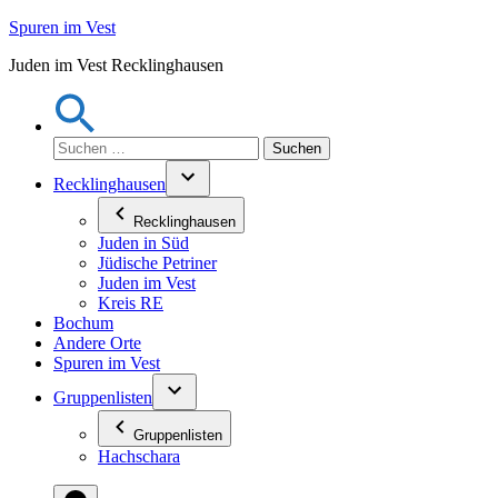
Zum
Spuren im Vest
Inhalt
Juden im Vest Recklinghausen
springen
Suchen
nach:
Recklinghausen
Recklinghausen
Juden in Süd
Jüdische Petriner
Juden im Vest
Kreis RE
Bochum
Andere Orte
Spuren im Vest
Gruppenlisten
Gruppenlisten
Hachschara