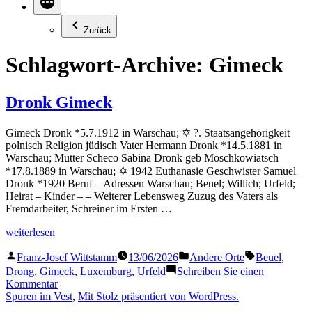
Zurück
Schlagwort-Archive:
Gimeck
Dronk Gimeck
Gimeck Dronk *5.7.1912 in Warschau; ✡ ?. Staatsangehörigkeit
polnisch Religion jüdisch Vater Hermann Dronk *14.5.1881 in
Warschau; Mutter Scheco Sabina Dronk geb Moschkowiatsch
*17.8.1889 in Warschau; ✡ 1942 Euthanasie Geschwister Samuel
Dronk *1920 Beruf – Adressen Warschau; Beuel; Willich; Urfeld;
Heirat – Kinder – – Weiterer Lebensweg Zuzug des Vaters als
Fremdarbeiter, Schreiner im Ersten …
„Dronk
weiterlesen
Gimeck“
Veröffentlicht
Veröffentlicht
Schlagwörter
Franz-Josef Wittstamm
13/06/2026
Andere Orte
Beuel
,
von
in
Drong
,
Gimeck
,
Luxemburg
,
Urfeld
Schreiben Sie einen
zu
Kommentar
Dronk
Spuren im Vest
,
Mit Stolz präsentiert von WordPress.
Gimeck