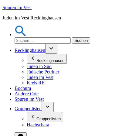
Zum
Spuren im Vest
Inhalt
Juden im Vest Recklinghausen
springen
Suchen
nach:
Recklinghausen
Recklinghausen
Juden in Süd
Jüdische Petriner
Juden im Vest
Kreis RE
Bochum
Andere Orte
Spuren im Vest
Gruppenlisten
Gruppenlisten
Hachschara