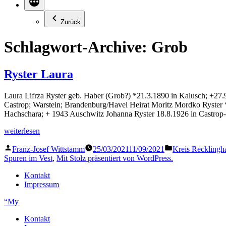
Zurück
Schlagwort-Archive:
Grob
Ryster Laura
Laura Lifrza Ryster geb. Haber (Grob?) *21.3.1890 in Kalusch; +27
Castrop; Warstein; Brandenburg/Havel Heirat Moritz Mordko Ryster 
Hachschara; + 1943 Auschwitz Johanna Ryster 18.8.1926 in Castro
„Ryster
weiterlesen
Laura“
Veröffentlicht
Veröffentlicht
Franz-Josef Wittstamm
25/03/2021
11/09/2021
Kreis Recklingh
von
in
Spuren im Vest
,
Mit Stolz präsentiert von WordPress.
Kontakt
Impressum
“My
Kontakt