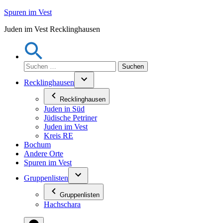
Zum
Spuren im Vest
Inhalt
Juden im Vest Recklinghausen
springen
Suchen
nach:
Recklinghausen
Recklinghausen
Juden in Süd
Jüdische Petriner
Juden im Vest
Kreis RE
Bochum
Andere Orte
Spuren im Vest
Gruppenlisten
Gruppenlisten
Hachschara