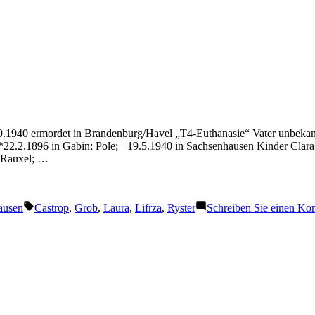
.9.1940 ermordet in Brandenburg/Havel „T4-Euthanasie“ Vater unbeka
*22.2.1896 in Gabin; Pole; +19.5.1940 in Sachsenhausen Kinder Clara
p-Rauxel; …
Schlagwörter:
ausen
Castrop
,
Grob
,
Laura
,
Lifrza
,
Ryster
Schreiben Sie einen K