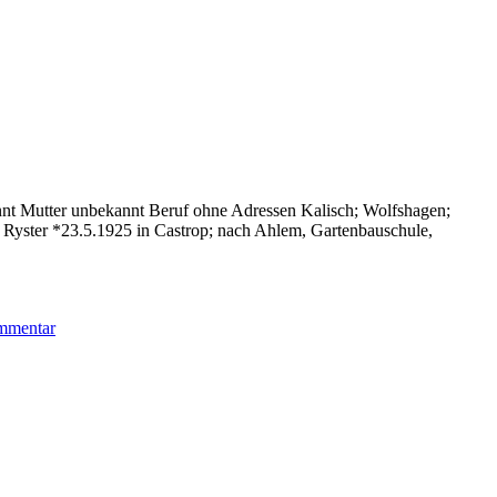
nnt Mutter unbekannt Beruf ohne Adressen Kalisch; Wolfshagen;
 Ryster *23.5.1925 in Castrop; nach Ahlem, Gartenbauschule,
zu
ommentar
Ryster
Laura