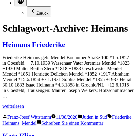
Zurück
Schlagwort-Archive:
Heimans
Heimans Friederike
Friederike Heimans geb. Mendel Bochumer Straße 100 *1.5.1857
in Coesfeld, + 7.10.1939 Wassenaar Vater Jeremias Mendel *1823
+1930 Mutter Bertha Stern *1818 +1883 Geschwister Mendel
Mendel *1851 Henriette Dellchen Mendel *1852 +1917 Abraham
Mendel *15.6.1854 +7.1.1931 Sophia Mendel *1855 +1937 Heirat
30.10.1883 Isaac Heimann *4.3.1858 in Groenlo/NL, +12.6.1915
in Coesfeld; Trauzeugen: Maurer Joseph Welkers; Holzschuhmacher
…
„Heimans
weiterlesen
Friederike“
Veröffentlicht
Veröffentlicht
Schlagwörte
Franz-Josef Wittstamm
11/08/2020
Juden in Süd
Friederike
,
von
in
zu
Heimans
,
Mendel
Schreiben Sie einen Kommentar
Heimans
Friederike
Katz Elise