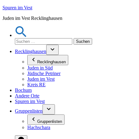
Zum
Spuren im Vest
Inhalt
Juden im Vest Recklinghausen
springen
Suchen
nach:
Recklinghausen
Recklinghausen
Juden in Süd
Jüdische Petriner
Juden im Vest
Kreis RE
Bochum
Andere Orte
Spuren im Vest
Gruppenlisten
Gruppenlisten
Hachschara