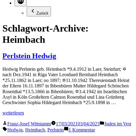
Zurück
Schlagwort-Archive:
Heimbach
Perlstein Hedwig
Hedwig Perlstein geb. Heimbach *9.4.1912 in Laer, Steinfurt; ✡
nach Dez.1941 in Riga Vater Leonhard Bernhard Heimbach
*25.11.1862 in Laer; oo 1897; ✡11.10.1942 Theresienstadt Heirat
der Eltern 16.11.1897 in Ibbenbüren Mutter Hildegard Schönchen
Rosenthal *13.5.1866 in Ibbenbüren; ✡3.4.1942 im Israelitschen
Asyl in Köln Großeltern Calmon Rosenthal und Lina Grünberg
Geschwister Sophia Hildegard Heimbach *25.9.1898 in …
„Perlstein
weiterlesen
Hedwig“
Veröffentlicht
Veröffentlicht
Franz-Josef Wittstamm
17/03/2021
03/04/2023
Juden im Vest
von
in
Schlagwörter:
zu
Hedwig
,
Heimbach
,
Perlstein
1 Kommentar
Perlstein