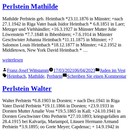
Hedwig
Perlstein Mathilde
Mathilde Perlstein geb. Heimbach *23.11.1876 in Münster; +nach
27.1.1942 in Riga Vater Isaak Isidor Heimbach * 6.8.1851 in Laer;
Metzger und Viehhändler; +16.3.1927 in Münster Mutter Julie
Löwenstein *7.7.1848 in Ibbenbüren; +7.6.1914 in Münster
Geschwister Johanna Heimbach *11.11.1875 in Münster; +?
Salomon Louis Heimbach *18.12.1877 in Münster; +4.2.1952 in
Middletown, New York David Heimbach * …
„Perlstein
weiterlesen
Mathilde“
Veröffentlicht
Veröffentlicht
Franz-Josef Wittstamm
17/03/2021
06/04/2023
Juden im Vest
von
in
Schlagwörter:
z
Heimbach
,
Mathilde
,
Perlstein
Schreiben Sie einen Kommentar
Pe
Ma
Perlstein Walter
Walter Perlstein *6.8.1903 in Dorsten; + nach Dez.1941 in Riga
Vater David Perlstein *19.11.1866 in Dorsten; +23.9.1933 in
Dorsten Mutter Amalie Voss *19.5.1865 in Kall; +24.10.1941 in
Dorsten Geschwister Otto Perlstein *27.10.1893; kriegsgefallen am
28.4.1915 bei Kalvarija, Mariampol, Litauen Hermann Armand
Perlstein *3.9.1895; oo Grete Meyer; Capdenac; + 14.9.1942 in