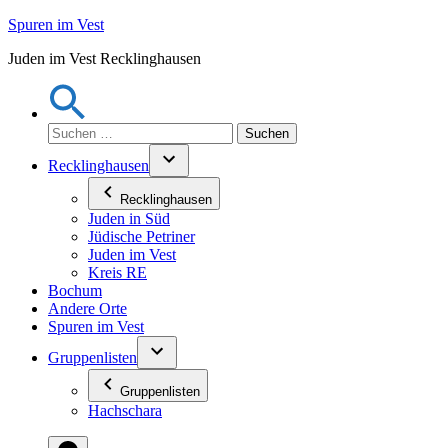
Zum
Spuren im Vest
Inhalt
Juden im Vest Recklinghausen
springen
Suchen
nach:
Recklinghausen
Recklinghausen
Juden in Süd
Jüdische Petriner
Juden im Vest
Kreis RE
Bochum
Andere Orte
Spuren im Vest
Gruppenlisten
Gruppenlisten
Hachschara