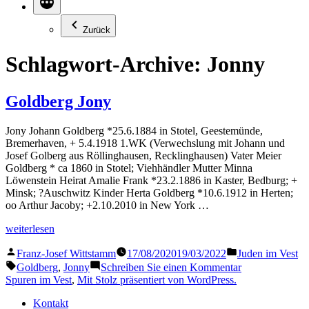
Zurück
Schlagwort-Archive:
Jonny
Goldberg Jony
Jony Johann Goldberg *25.6.1884 in Stotel, Geestemünde,
Bremerhaven, + 5.4.1918 1.WK (Verwechslung mit Johann und
Josef Golberg aus Röllinghausen, Recklinghausen) Vater Meier
Goldberg * ca 1860 in Stotel; Viehhändler Mutter Minna
Löwenstein Heirat Amalie Frank *23.2.1886 in Kaster, Bedburg; +
Minsk; ?Auschwitz Kinder Herta Goldberg *10.6.1912 in Herten;
oo Arthur Jacoby; +2.10.2010 in New York …
„Goldberg
weiterlesen
Jony“
Veröffentlicht
Veröffentlicht
Franz-Josef Wittstamm
17/08/2020
19/03/2022
Juden im Vest
von
in
Schlagwörter:
zu
Goldberg
,
Jonny
Schreiben Sie einen Kommentar
Goldberg
Spuren im Vest
,
Mit Stolz präsentiert von WordPress.
Jony
Kontakt