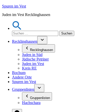
Zum
Spuren im Vest
Inhalt
Juden im Vest Recklinghausen
springen
Suchen
nach:
Recklinghausen
Recklinghausen
Juden in Süd
Jüdische Petriner
Juden im Vest
Kreis RE
Bochum
Andere Orte
Spuren im Vest
Gruppenlisten
Gruppenlisten
Hachschara