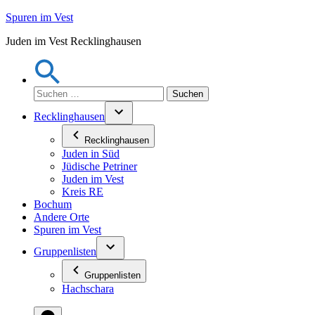
Zum
Spuren im Vest
Inhalt
Juden im Vest Recklinghausen
springen
Suchen
nach:
Recklinghausen
Recklinghausen
Juden in Süd
Jüdische Petriner
Juden im Vest
Kreis RE
Bochum
Andere Orte
Spuren im Vest
Gruppenlisten
Gruppenlisten
Hachschara