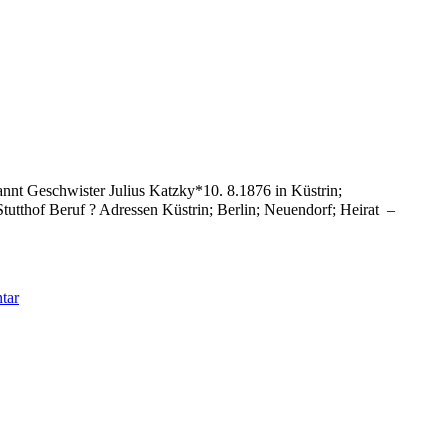
annt Geschwister Julius Katzky*10. 8.1876 in Küstrin;
utthof Beruf ? Adressen Küstrin; Berlin; Neuendorf; Heirat –
zu
tar
Katzky
Siegfried