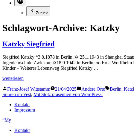
Zurück
Schlagwort-Archive:
Katzky
Katzky Siegfried
Siegfried Katzky *3.8.1878 in Berlin; ✡ 25.1.1943 in Shanghai Staat
Ingenieurschule Zwickau; ✡18.9.1942 in Berlin; oo Erna Wolffheim H
Kinder – Weiterer Lebensweg Siegfried Katzky …
„Katzky
weiterlesen
Siegfried“
Veröffentlicht
Veröffentlicht
Schlagwörter
Franz-Josef Wittstamm
21/04/2025
Andere Orte
Berlin
,
Katz
von
in
Spuren im Vest
,
Mit Stolz präsentiert von WordPress.
Kontakt
Impressum
“My
Kontakt