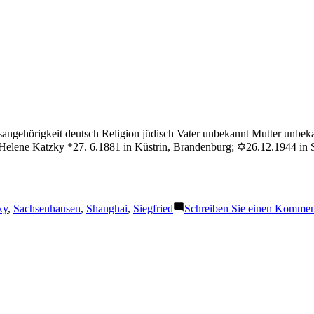
sangehörigkeit deutsch Religion jüdisch Vater unbekannt Mutter unbek
elene Katzky *27. 6.1881 in Küstrin, Brandenburg; ✡26.12.1944 in St
:
ky
,
Sachsenhausen
,
Shanghai
,
Siegfried
Schreiben Sie einen Kommen