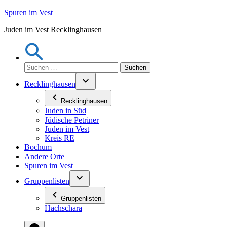
Zum
Spuren im Vest
Inhalt
Juden im Vest Recklinghausen
springen
Suchen
nach:
Recklinghausen
Recklinghausen
Juden in Süd
Jüdische Petriner
Juden im Vest
Kreis RE
Bochum
Andere Orte
Spuren im Vest
Gruppenlisten
Gruppenlisten
Hachschara