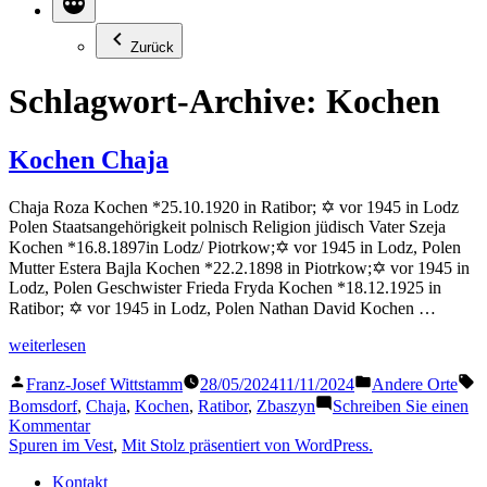
Zurück
Schlagwort-Archive:
Kochen
Kochen Chaja
Chaja Roza Kochen *25.10.1920 in Ratibor; ✡ vor 1945 in Lodz
Polen Staatsangehörigkeit polnisch Religion jüdisch Vater Szeja
Kochen *16.8.1897in Lodz/ Piotrkow;✡ vor 1945 in Lodz, Polen
Mutter Estera Bajla Kochen *22.2.1898 in Piotrkow;✡ vor 1945 in
Lodz, Polen Geschwister Frieda Fryda Kochen *18.12.1925 in
Ratibor; ✡ vor 1945 in Lodz, Polen Nathan David Kochen …
„Kochen
weiterlesen
Chaja“
Veröffentlicht
Veröffentlicht
S
Franz-Josef Wittstamm
28/05/2024
11/11/2024
Andere Orte
von
in
Bomsdorf
,
Chaja
,
Kochen
,
Ratibor
,
Zbaszyn
Schreiben Sie einen
zu
Kommentar
Kochen
Spuren im Vest
,
Mit Stolz präsentiert von WordPress.
Chaja
Kontakt