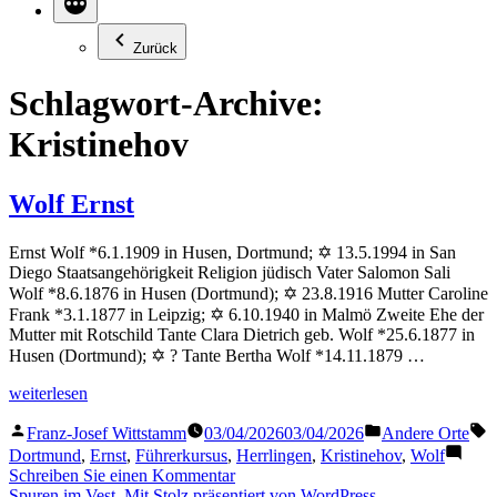
Zurück
Schlagwort-Archive:
Kristinehov
Wolf Ernst
Ernst Wolf *6.1.1909 in Husen, Dortmund; ✡ 13.5.1994 in San
Diego Staatsangehörigkeit Religion jüdisch Vater Salomon Sali
Wolf *8.6.1876 in Husen (Dortmund); ✡ 23.8.1916 Mutter Caroline
Frank *3.1.1877 in Leipzig; ✡ 6.10.1940 in Malmö Zweite Ehe der
Mutter mit Rotschild Tante Clara Dietrich geb. Wolf *25.6.1877 in
Husen (Dortmund); ✡ ? Tante Bertha Wolf *14.11.1879 …
„Wolf
weiterlesen
Ernst“
Veröffentlicht
Veröffentlicht
S
Franz-Josef Wittstamm
03/04/2026
03/04/2026
Andere Orte
von
in
Dortmund
,
Ernst
,
Führerkursus
,
Herrlingen
,
Kristinehov
,
Wolf
zu
Schreiben Sie einen Kommentar
Wolf
Spuren im Vest
,
Mit Stolz präsentiert von WordPress.