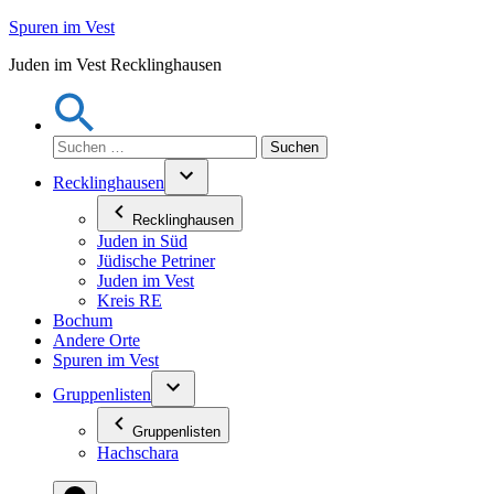
Zum
Spuren im Vest
Inhalt
Juden im Vest Recklinghausen
springen
Suchen
nach:
Recklinghausen
Recklinghausen
Juden in Süd
Jüdische Petriner
Juden im Vest
Kreis RE
Bochum
Andere Orte
Spuren im Vest
Gruppenlisten
Gruppenlisten
Hachschara