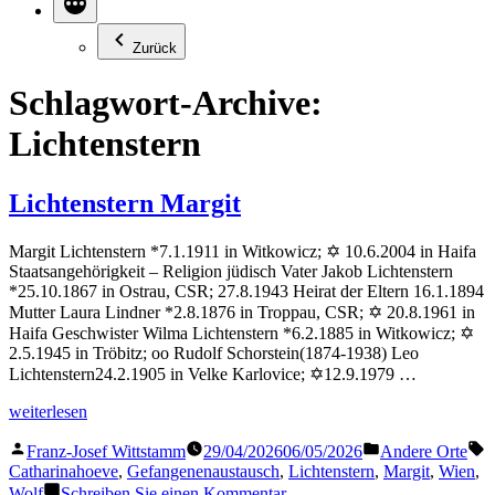
Zurück
Schlagwort-Archive:
Lichtenstern
Lichtenstern Margit
Margit Lichtenstern *7.1.1911 in Witkowicz; ✡ 10.6.2004 in Haifa
Staatsangehörigkeit – Religion jüdisch Vater Jakob Lichtenstern
*25.10.1867 in Ostrau, CSR; 27.8.1943 Heirat der Eltern 16.1.1894
Mutter Laura Lindner *2.8.1876 in Troppau, CSR; ✡ 20.8.1961 in
Haifa Geschwister Wilma Lichtenstern *6.2.1885 in Witkowicz; ✡
2.5.1945 in Tröbitz; oo Rudolf Schorstein(1874-1938) Leo
Lichtenstern24.2.1905 in Velke Karlovice; ✡12.9.1979 …
„Lichtenstern
weiterlesen
Margit“
Veröffentlicht
Veröffentlicht
S
Franz-Josef Wittstamm
29/04/2026
06/05/2026
Andere Orte
von
in
Catharinahoeve
,
Gefangenenaustausch
,
Lichtenstern
,
Margit
,
Wien
,
zu
Wolf
Schreiben Sie einen Kommentar