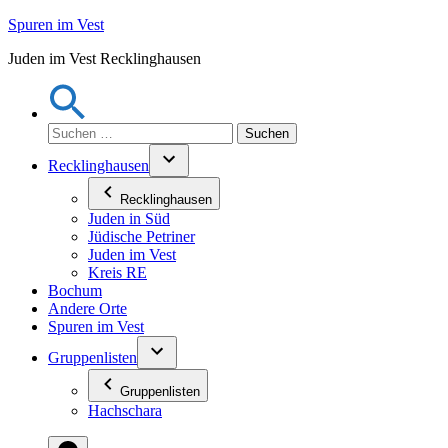
Zum
Spuren im Vest
Inhalt
Juden im Vest Recklinghausen
springen
Suchen
nach:
Recklinghausen
Recklinghausen
Juden in Süd
Jüdische Petriner
Juden im Vest
Kreis RE
Bochum
Andere Orte
Spuren im Vest
Gruppenlisten
Gruppenlisten
Hachschara