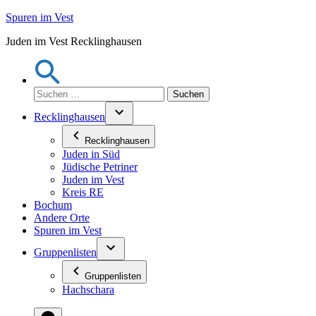
Zum
Spuren im Vest
Inhalt
Juden im Vest Recklinghausen
springen
Suchen
nach:
Recklinghausen
Recklinghausen
Juden in Süd
Jüdische Petriner
Juden im Vest
Kreis RE
Bochum
Andere Orte
Spuren im Vest
Gruppenlisten
Gruppenlisten
Hachschara