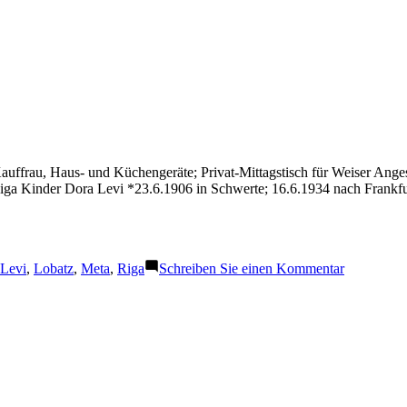
ffrau, Haus- und Küchengeräte; Privat-Mittagstisch für Weiser Angest
iga Kinder Dora Levi *23.6.1906 in Schwerte; 16.6.1934 nach Frankfu
Schlagwörter:
zu
Levi
,
Lobatz
,
Meta
,
Riga
Schreiben Sie einen Kommentar
Levi
Meta