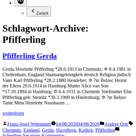
Zurück
Schlagwort-Archive:
Pfifferling
Pfifferling Gerda
Gerda Henriette Pfifferling *28.6.1913 in Chemnitz; ✡ 8.4.1981 in
Cheltenham, England Staatsangehörigkeit deutsch Religion jüdisch
Vater Karl Pfifferling *28.2.1880 Heudeber; ✡ ?in Belzec Heirat
der Eltern 29.6.1914 in Hamburg Mutter Alice van Son
*17.10.1894 in Hamburg; ✡ 6.4.1931 in Chemnitz Stiefmutter Else
Pfifferling geb. Steinitz *30.3.1900 in Hindenburg; ✡ ?in Belzec
Tante Meta Henriette Nussbaum …
„Pfifferling
weiterlesen
Gerda“
Veröffentlicht
Veröffentlicht
S
Franz-Josef Wittstamm
04/08/2026
04/08/2026
Andere Orte
von
in
Chemnitz
,
England
,
Gerda
,
Havelberg
,
Karlick
,
Pfifferling
zu
Schreiben Sie einen Kommentar