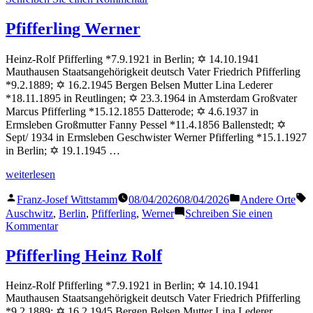
Pfifferling
Gerda
Pfifferling Werner
Heinz-Rolf Pfifferling *7.9.1921 in Berlin; ✡ 14.10.1941
Mauthausen Staatsangehörigkeit deutsch Vater Friedrich Pfifferling
*9.2.1889; ✡ 16.2.1945 Bergen Belsen Mutter Lina Lederer
*18.11.1895 in Reutlingen; ✡ 23.3.1964 in Amsterdam Großvater
Marcus Pfifferling *15.12.1855 Datterode; ✡ 4.6.1937 in
Ermsleben Großmutter Fanny Pessel *11.4.1856 Ballenstedt; ✡
Sept/ 1934 in Ermsleben Geschwister Werner Pfifferling *15.1.1927
in Berlin; ✡ 19.1.1945 …
„Pfifferling
weiterlesen
Werner“
Veröffentlicht
Veröffentlicht
S
Franz-Josef Wittstamm
08/04/2026
08/04/2026
Andere Orte
von
in
Auschwitz
,
Berlin
,
Pfifferling
,
Werner
Schreiben Sie einen
zu
Kommentar
Pfifferling
Werner
Pfifferling Heinz Rolf
Heinz-Rolf Pfifferling *7.9.1921 in Berlin; ✡ 14.10.1941
Mauthausen Staatsangehörigkeit deutsch Vater Friedrich Pfifferling
*9.2.1889; ✡ 16.2.1945 Bergen Belsen Mutter Lina Lederer