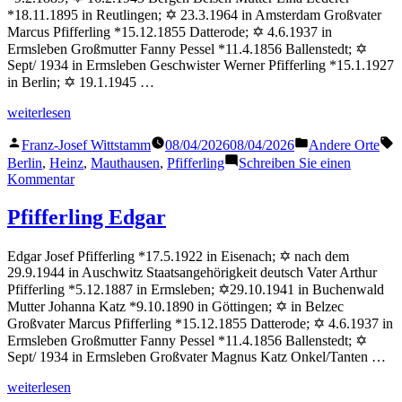
*18.11.1895 in Reutlingen; ✡ 23.3.1964 in Amsterdam Großvater
Marcus Pfifferling *15.12.1855 Datterode; ✡ 4.6.1937 in
Ermsleben Großmutter Fanny Pessel *11.4.1856 Ballenstedt; ✡
Sept/ 1934 in Ermsleben Geschwister Werner Pfifferling *15.1.1927
in Berlin; ✡ 19.1.1945 …
„Pfifferling
weiterlesen
Heinz
Veröffentlicht
Veröffentlicht
S
Rolf“
Franz-Josef Wittstamm
08/04/2026
08/04/2026
Andere Orte
von
in
Berlin
,
Heinz
,
Mauthausen
,
Pfifferling
Schreiben Sie einen
zu
Kommentar
Pfifferling
Heinz
Pfifferling Edgar
Rolf
Edgar Josef Pfifferling *17.5.1922 in Eisenach; ✡ nach dem
29.9.1944 in Auschwitz Staatsangehörigkeit deutsch Vater Arthur
Pfifferling *5.12.1887 in Ermsleben; ✡29.10.1941 in Buchenwald
Mutter Johanna Katz *9.10.1890 in Göttingen; ✡ in Belzec
Großvater Marcus Pfifferling *15.12.1855 Datterode; ✡ 4.6.1937 in
Ermsleben Großmutter Fanny Pessel *11.4.1856 Ballenstedt; ✡
Sept/ 1934 in Ermsleben Großvater Magnus Katz Onkel/Tanten …
„Pfifferling
weiterlesen