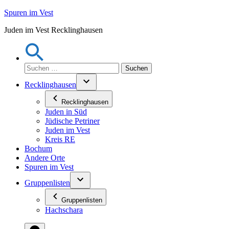
Zum
Spuren im Vest
Inhalt
Juden im Vest Recklinghausen
springen
Suchen
nach:
Recklinghausen
Recklinghausen
Juden in Süd
Jüdische Petriner
Juden im Vest
Kreis RE
Bochum
Andere Orte
Spuren im Vest
Gruppenlisten
Gruppenlisten
Hachschara