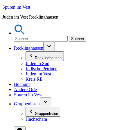
Zum
Spuren im Vest
Inhalt
Juden im Vest Recklinghausen
springen
Suchen
nach:
Recklinghausen
Recklinghausen
Juden in Süd
Jüdische Petriner
Juden im Vest
Kreis RE
Bochum
Andere Orte
Spuren im Vest
Gruppenlisten
Gruppenlisten
Hachschara