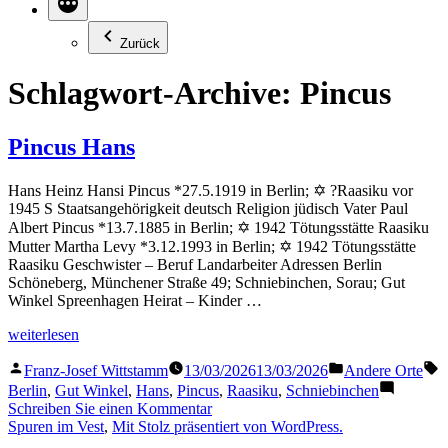
Zurück
Schlagwort-Archive:
Pincus
Pincus Hans
Hans Heinz Hansi Pincus *27.5.1919 in Berlin; ✡ ?Raasiku vor
1945 S Staatsangehörigkeit deutsch Religion jüdisch Vater Paul
Albert Pincus *13.7.1885 in Berlin; ✡ 1942 Tötungsstätte Raasiku
Mutter Martha Levy *3.12.1993 in Berlin; ✡ 1942 Tötungsstätte
Raasiku Geschwister – Beruf Landarbeiter Adressen Berlin
Schöneberg, Münchener Straße 49; Schniebinchen, Sorau; Gut
Winkel Spreenhagen Heirat – Kinder …
„Pincus
weiterlesen
Hans“
Veröffentlicht
Veröffentlicht
S
Franz-Josef Wittstamm
13/03/2026
13/03/2026
Andere Orte
von
in
Berlin
,
Gut Winkel
,
Hans
,
Pincus
,
Raasiku
,
Schniebinchen
zu
Schreiben Sie einen Kommentar
Pincus
Spuren im Vest
,
Mit Stolz präsentiert von WordPress.
Hans