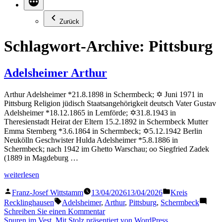
Zurück
Schlagwort-Archive:
Pittsburg
Adelsheimer Arthur
Arthur Adelsheimer *21.8.1898 in Schermbeck; ✡ Juni 1971 in
Pittsburg Religion jüdisch Staatsangehörigkeit deutsch Vater Gustav
Adelsheimer *18.12.1865 in Lemförde; ✡31.8.1943 in
Theresienstadt Heirat der Eltern 15.2.1892 in Schermbeck Mutter
Emma Sternberg *3.6.1864 in Schermbeck; ✡5.12.1942 Berlin
Neukölln Geschwister Hulda Adelsheimer *5.8.1886 in
Schermbeck; nach 1942 im Ghetto Warschau; oo Siegfried Zadek
(1889 in Magdeburg …
„Adelsheimer
weiterlesen
Arthur“
Veröffentlicht
Veröffentlicht
Franz-Josef Wittstamm
13/04/2026
13/04/2026
Kreis
von
in
Schlagwörter:
Recklinghausen
Adelsheimer
,
Arthur
,
Pittsburg
,
Schermbeck
zu
Schreiben Sie einen Kommentar
Adelsheimer
Spuren im Vest
,
Mit Stolz präsentiert von WordPress.