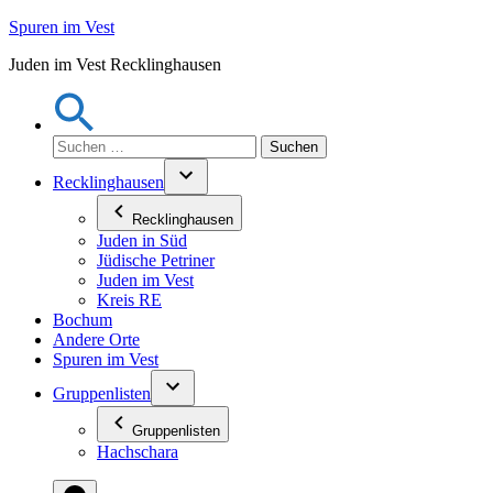
Zum
Spuren im Vest
Inhalt
Juden im Vest Recklinghausen
springen
Suchen
nach:
Recklinghausen
Recklinghausen
Juden in Süd
Jüdische Petriner
Juden im Vest
Kreis RE
Bochum
Andere Orte
Spuren im Vest
Gruppenlisten
Gruppenlisten
Hachschara