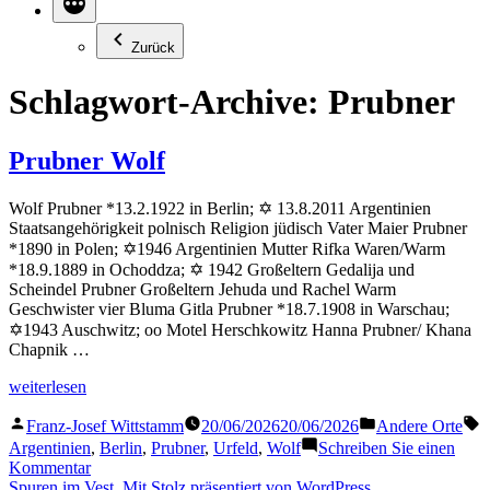
Zurück
Schlagwort-Archive:
Prubner
Prubner Wolf
Wolf Prubner *13.2.1922 in Berlin; ✡ 13.8.2011 Argentinien
Staatsangehörigkeit polnisch Religion jüdisch Vater Maier Prubner
*1890 in Polen; ✡1946 Argentinien Mutter Rifka Waren/Warm
*18.9.1889 in Ochoddza; ✡ 1942 Großeltern Gedalija und
Scheindel Prubner Großeltern Jehuda und Rachel Warm
Geschwister vier Bluma Gitla Prubner *18.7.1908 in Warschau;
✡1943 Auschwitz; oo Motel Herschkowitz Hanna Prubner/ Khana
Chapnik …
„Prubner
weiterlesen
Wolf“
Veröffentlicht
Veröffentlicht
S
Franz-Josef Wittstamm
20/06/2026
20/06/2026
Andere Orte
von
in
Argentinien
,
Berlin
,
Prubner
,
Urfeld
,
Wolf
Schreiben Sie einen
zu
Kommentar
Prubner
Spuren im Vest
,
Mit Stolz präsentiert von WordPress.