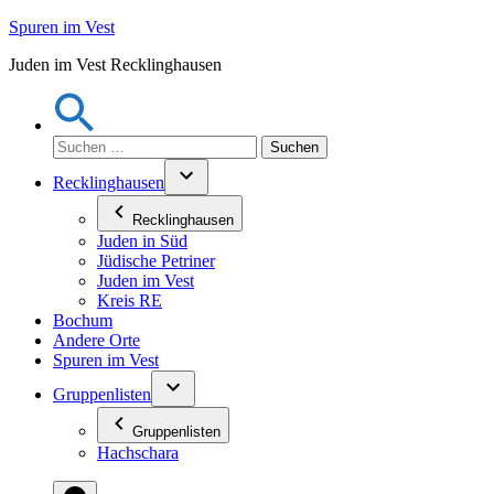
Zum
Spuren im Vest
Inhalt
Juden im Vest Recklinghausen
springen
Suchen
nach:
Recklinghausen
Recklinghausen
Juden in Süd
Jüdische Petriner
Juden im Vest
Kreis RE
Bochum
Andere Orte
Spuren im Vest
Gruppenlisten
Gruppenlisten
Hachschara