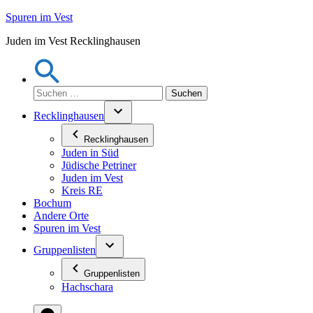
Zum
Spuren im Vest
Inhalt
Juden im Vest Recklinghausen
springen
Suchen
nach:
Recklinghausen
Recklinghausen
Juden in Süd
Jüdische Petriner
Juden im Vest
Kreis RE
Bochum
Andere Orte
Spuren im Vest
Gruppenlisten
Gruppenlisten
Hachschara