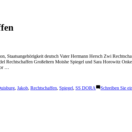
ffen
lon, Staatsangehörigkeit deutsch Vater Hermann Hersch Zwi Rechtsch
del Rechtschaffen Großeltern Moishe Spiegel und Sara Horowitz Onke
vor …
chlagwörter:
uisburg
,
Jakob
,
Rechtschaffen
,
Spiegel
,
SS DORA
Schreiben Sie e