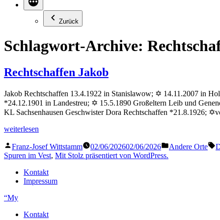
Zurück
Schlagwort-Archive:
Rechtscha
Rechtschaffen Jakob
Jakob Rechtschaffen 13.4.1922 in Stanislawow; ✡ 14.11.2007 in Ho
*24.12.1901 in Landestreu; ✡ 15.5.1890 Großeltern Leib und Genen
KL Sachsenhausen Geschwister Dora Rechtschaffen *21.8.1926; ✡
„Rechtschaffen
weiterlesen
Jakob“
Veröffentlicht
Veröffentlicht
S
Franz-Josef Wittstamm
02/06/2026
02/06/2026
Andere Orte
D
von
in
Spuren im Vest
,
Mit Stolz präsentiert von WordPress.
Kontakt
Impressum
“My
Kontakt