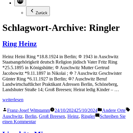
Zurück
Schlagwort-Archive:
Ringler
Ring Heinz
Heinz Heini Ring *18.8.1924 in Berlin; ✡ 1943 in Auschwitz
Staatsangehörigkeit deutsch Religion jüdisch Vater Fritz Ring
*25.5.1895 in Königshütte; ✡ Auschwitz Mutter Gertrud
Jacobowitz *9.11.1897 in Nikolai ; ✡ ? Auschwitz Geschwister
Günter Ring *6.11.1927 in Berlin; ✡? Auschwitz Beruf
Landwirtschaftlicher Praktikant Adressen Berlin, Schöneberg,
Landshuter Straße 14; Groß Breesen; Heirat ledig Kinder – …
„Ring
weiterlesen
Heinz“
Veröffentlicht
Veröffentlicht
S
Franz-Josef Wittstamm
24/10/2024
25/10/2024
Andere Orte
von
in
Auschwitz
,
Berlin
,
Groß Breesen
,
Heinz
,
Ringler
Schreiben Sie
zu
einen Kommentar
Ring
Heinz