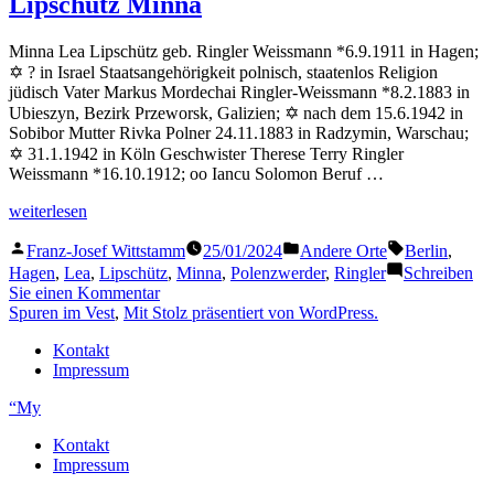
Lipschütz Minna
Minna Lea Lipschütz geb. Ringler Weissmann *6.9.1911 in Hagen;
✡ ? in Israel Staatsangehörigkeit polnisch, staatenlos Religion
jüdisch Vater Markus Mordechai Ringler-Weissmann *8.2.1883 in
Ubieszyn, Bezirk Przeworsk, Galizien; ✡ nach dem 15.6.1942 in
Sobibor Mutter Rivka Polner 24.11.1883 in Radzymin, Warschau;
✡ 31.1.1942 in Köln Geschwister Therese Terry Ringler
Weissmann *16.10.1912; oo Iancu Solomon Beruf …
„Lipschütz
weiterlesen
Minna“
Veröffentlicht
Veröffentlicht
Schlagwörter
Franz-Josef Wittstamm
25/01/2024
Andere Orte
Berlin
,
von
in
Hagen
,
Lea
,
Lipschütz
,
Minna
,
Polenzwerder
,
Ringler
Schreiben
zu
Sie einen Kommentar
Lipschütz
Spuren im Vest
,
Mit Stolz präsentiert von WordPress.
Minna
Kontakt
Impressum
“My
Kontakt
Impressum