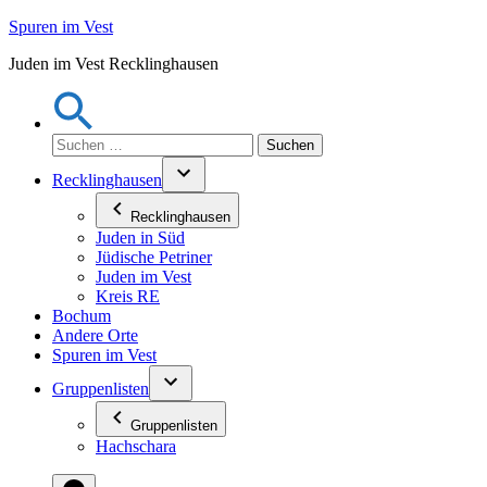
Zum
Spuren im Vest
Inhalt
Juden im Vest Recklinghausen
springen
Suchen
nach:
Recklinghausen
Recklinghausen
Juden in Süd
Jüdische Petriner
Juden im Vest
Kreis RE
Bochum
Andere Orte
Spuren im Vest
Gruppenlisten
Gruppenlisten
Hachschara