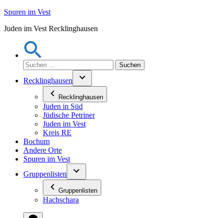
Zum
Spuren im Vest
Inhalt
Juden im Vest Recklinghausen
springen
Suchen
nach:
Recklinghausen
Recklinghausen
Juden in Süd
Jüdische Petriner
Juden im Vest
Kreis RE
Bochum
Andere Orte
Spuren im Vest
Gruppenlisten
Gruppenlisten
Hachschara