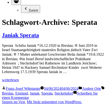
Zurück
Schlagwort-Archive:
Sperata
Janiak Sperata
Sperata Schifra Janiak *16.12.1920 in Breslau; ✡ Juni 2019 in
Israel Staatsangehörigkeit staatenlos Religion jüdisch Vater Zwi
Janiak; ✡ ? Mutter unbekannt Geschwister Beila Janiak *19.8.1922
in Breslau; ✡in Israel Beruf landwirtschaftlicher Praktikant
Adressen ; Steckelsdorf bei Rathenow im Landkreis Jerichow;
Heirat 1947 in Hackney Samuel Rechnitzer Kinder zwei Weiterer
Lebensweg 17.5.1939 Sperata Janiak in …
„Janiak
weiterlesen
Sperata“
Veröffentlicht
Veröffentlicht
S
Franz-Josef Wittstamm
04/06/2024
04/06/2024
Andere Orte
von
in
Breslau
,
England
,
Janiak
,
Sperata
,
Steckelsdorf
Schreiben Sie
zu
einen Kommentar
Janiak
Spuren im Vest
,
Mit Stolz präsentiert von WordPress.
Sperata