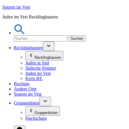
Zum
Spuren im Vest
Inhalt
Juden im Vest Recklinghausen
springen
Suchen
nach:
Recklinghausen
Recklinghausen
Juden in Süd
Jüdische Petriner
Juden im Vest
Kreis RE
Bochum
Andere Orte
Spuren im Vest
Gruppenlisten
Gruppenlisten
Hachschara