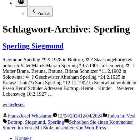
Zurück
Schlagwort-Archive:
Sperling
Sperling Siegmund
Siegmund Sperling *9.9.1928 in Bottrop; ✡ ? Staatsangehörigkeit
polnisch Vater Marek Marjan Sperling *9.7.1901 in Lemberg; ✡ ?
Mutter Brana, Breuna, Brauna, Briana Schnitzer *11.2.1902 in
Solotwina; ✡ ? Geschwister Abraham Sperling *24.2.1925 in
Kalusz Tante(?) Sara Sperling *12.12.1902 in Solotwina; wohnte in
Essen Beruf Schüler Adressen Bottrop; Heirat – Kinder – Weiterer
Lebensweg 10.2.1927 …
„Sperling
weiterlesen
Siegmund“
Veröffentlicht
Veröffentlicht
Franz-Josef Wittstamm
12/04/2024
12/04/2024
Juden im Vest
von
in
Schlagwörter:
zu
Bottrop
,
Siegmund
,
Sperling
Schreiben Sie einen Kommentar
Spe
Spuren im Vest
,
Mit Stolz präsentiert von WordPress.
Sie
Kontakt