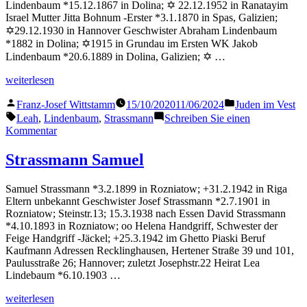
Lindenbaum *15.12.1867 in Dolina; ✡ 22.12.1952 in Ranatayim
Israel Mutter Jitta Bohnum -Erster *3.1.1870 in Spas, Galizien;
✡29.12.1930 in Hannover Geschwister Abraham Lindenbaum
*1882 in Dolina; ✡1915 in Grundau im Ersten WK Jakob
Lindenbaum *20.6.1889 in Dolina, Galizien; ✡ …
„Strassmann
weiterlesen
Leah“
Veröffentlicht
Veröffentlicht
Franz-Josef Wittstamm
15/10/2020
11/06/2024
Juden im Vest
von
in
Schlagwörter:
Leah
,
Lindenbaum
,
Strassmann
Schreiben Sie einen
zu
Kommentar
Strassmann
Leah
Strassmann Samuel
Samuel Strassmann *3.2.1899 in Rozniatow; +31.2.1942 in Riga
Eltern unbekannt Geschwister Josef Strassmann *2.7.1901 in
Rozniatow; Steinstr.13; 15.3.1938 nach Essen David Strassmann
*4.10.1893 in Rozniatow; oo Helena Handgriff, Schwester der
Feige Handgriff -Jäckel; +25.3.1942 im Ghetto Piaski Beruf
Kaufmann Adressen Recklinghausen, Hertener Straße 39 und 101,
Paulusstraße 26; Hannover; zuletzt Josephstr.22 Heirat Lea
Lindebaum *6.10.1903 …
„Strassmann
weiterlesen