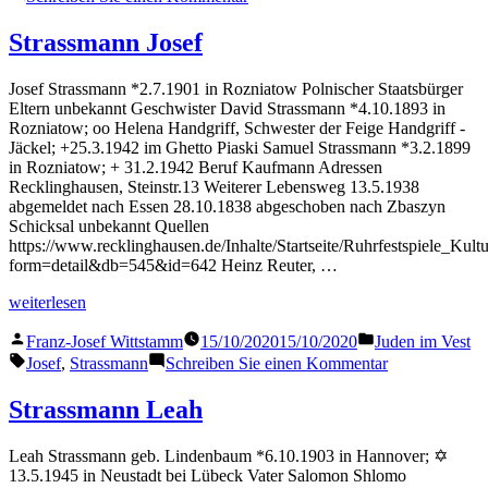
Strassmann
Helene
Strassmann Josef
Josef Strassmann *2.7.1901 in Rozniatow Polnischer Staatsbürger
Eltern unbekannt Geschwister David Strassmann *4.10.1893 in
Rozniatow; oo Helena Handgriff, Schwester der Feige Handgriff -
Jäckel; +25.3.1942 im Ghetto Piaski Samuel Strassmann *3.2.1899
in Rozniatow; + 31.2.1942 Beruf Kaufmann Adressen
Recklinghausen, Steinstr.13 Weiterer Lebensweg 13.5.1938
abgemeldet nach Essen 28.10.1838 abgeschoben nach Zbaszyn
Schicksal unbekannt Quellen
https://www.recklinghausen.de/Inhalte/Startseite/Ruhrfestspiele_Ku
form=detail&db=545&id=642 Heinz Reuter, …
„Strassmann
weiterlesen
Josef“
Veröffentlicht
Veröffentlicht
Franz-Josef Wittstamm
15/10/2020
15/10/2020
Juden im Vest
von
in
Schlagwörter:
zu
Josef
,
Strassmann
Schreiben Sie einen Kommentar
Strassmann
Josef
Strassmann Leah
Leah Strassmann geb. Lindenbaum *6.10.1903 in Hannover; ✡
13.5.1945 in Neustadt bei Lübeck Vater Salomon Shlomo