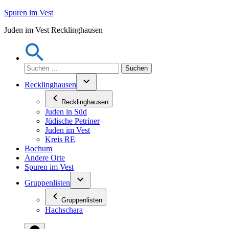
Zum
Spuren im Vest
Inhalt
Juden im Vest Recklinghausen
springen
Suchen
nach:
Recklinghausen
Recklinghausen
Juden in Süd
Jüdische Petriner
Juden im Vest
Kreis RE
Bochum
Andere Orte
Spuren im Vest
Gruppenlisten
Gruppenlisten
Hachschara