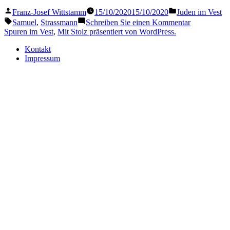
Samuel“
Veröffentlicht
Veröffentlicht
Franz-Josef Wittstamm
15/10/2020
15/10/2020
Juden im Vest
von
in
Schlagwörter:
zu
Samuel
,
Strassmann
Schreiben Sie einen Kommentar
Strassmann
Spuren im Vest
,
Mit Stolz präsentiert von WordPress.
Samuel
Kontakt
Impressum