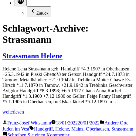
Zurück
Schlagwort-Archive:
Strassmann
Strassmann Helene
Helene Lena Strassmann geb. Handgriff *4.3.1907 in Oberhausen;
+25.3.1942 in Piaski GhettoVater Gerson Handgriff *24.7.1873 in
Tarnow; Metallhändler; +21.9.1942 in Treblinka Mutter Chawe Eva
Hirsch *11.7.1870 in Tarnow, +21.9.1942 in Treblinka Geschwister
Avigdor Handgriff *8.3.1898; +6.5.1977 Chana Anna Rachel
Handgriff *1.3.1900 +7.12.1980 oo Geller; Feige Fanny Handgriff
*5.1.1905 in Oberhausen; oo Oskar Jäckel *5.12.1895 in …
„Strassmann
weiterlesen
Helene“
Veröffentlicht
Veröffentlicht
Franz-Josef Wittstamm
18/01/2022
20/01/2022
Andere Orte
,
von
in
Schlagwörter:
Juden im Vest
Handgriff
,
Helene
,
Mainz
,
Oberhausen
,
Strassmann
zu
Schreiben Sie einen Kommentar