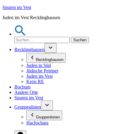
Zum
Spuren im Vest
Inhalt
Juden im Vest Recklinghausen
springen
Suchen
nach:
Recklinghausen
Recklinghausen
Juden in Süd
Jüdische Petriner
Juden im Vest
Kreis RE
Bochum
Andere Orte
Spuren im Vest
Gruppenlisten
Gruppenlisten
Hachschara