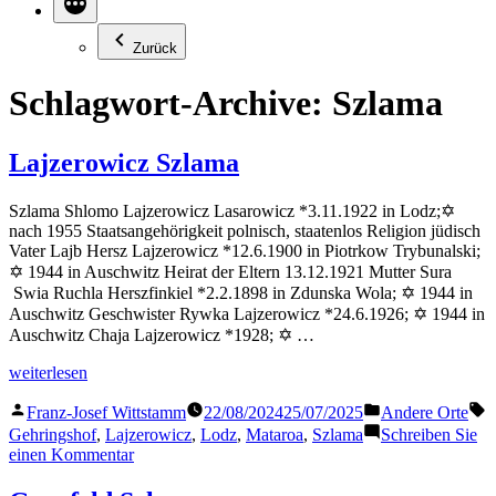
Zurück
Schlagwort-Archive:
Szlama
Lajzerowicz Szlama
Szlama Shlomo Lajzerowicz Lasarowicz *3.11.1922 in Lodz;✡
nach 1955 Staatsangehörigkeit polnisch, staatenlos Religion jüdisch
Vater Lajb Hersz Lajzerowicz *12.6.1900 in Piotrkow Trybunalski;
✡ 1944 in Auschwitz Heirat der Eltern 13.12.1921 Mutter Sura
Swia Ruchla Herszfinkiel *2.2.1898 in Zdunska Wola; ✡ 1944 in
Auschwitz Geschwister Rywka Lajzerowicz *24.6.1926; ✡ 1944 in
Auschwitz Chaja Lajzerowicz *1928; ✡ …
„Lajzerowicz
weiterlesen
Szlama“
Veröffentlicht
Veröffentlicht
S
Franz-Josef Wittstamm
22/08/2024
25/07/2025
Andere Orte
von
in
Gehringshof
,
Lajzerowicz
,
Lodz
,
Mataroa
,
Szlama
Schreiben Sie
zu
einen Kommentar
Lajzerowicz
Szlama