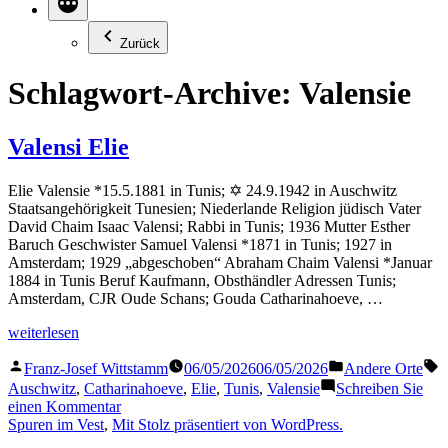
Zurück
Schlagwort-Archive:
Valensie
Valensi Elie
Elie Valensie *15.5.1881 in Tunis; ✡ 24.9.1942 in Auschwitz
Staatsangehörigkeit Tunesien; Niederlande Religion jüdisch Vater
David Chaim Isaac Valensi; Rabbi in Tunis; 1936 Mutter Esther
Baruch Geschwister Samuel Valensi *1871 in Tunis; 1927 in
Amsterdam; 1929 „abgeschoben“ Abraham Chaim Valensi *Januar
1884 in Tunis Beruf Kaufmann, Obsthändler Adressen Tunis;
Amsterdam, CJR Oude Schans; Gouda Catharinahoeve, …
„Valensi
weiterlesen
Elie“
Veröffentlicht
Veröffentlicht
S
Franz-Josef Wittstamm
06/05/2026
06/05/2026
Andere Orte
von
in
Auschwitz
,
Catharinahoeve
,
Elie
,
Tunis
,
Valensie
Schreiben Sie
zu
einen Kommentar
Valensi
Spuren im Vest
,
Mit Stolz präsentiert von WordPress.
Elie