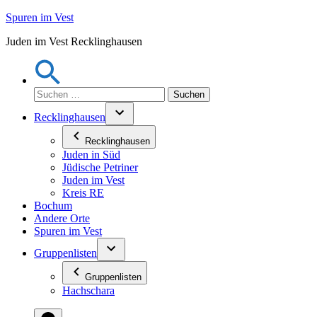
Zum
Spuren im Vest
Inhalt
Juden im Vest Recklinghausen
springen
Suchen
nach:
Recklinghausen
Recklinghausen
Juden in Süd
Jüdische Petriner
Juden im Vest
Kreis RE
Bochum
Andere Orte
Spuren im Vest
Gruppenlisten
Gruppenlisten
Hachschara