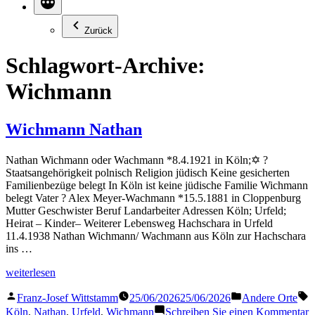
Zurück
Schlagwort-Archive:
Wichmann
Wichmann Nathan
Nathan Wichmann oder Wachmann *8.4.1921 in Köln;✡ ?
Staatsangehörigkeit polnisch Religion jüdisch Keine gesicherten
Familienbezüge belegt In Köln ist keine jüdische Familie Wichmann
belegt Vater ? Alex Meyer-Wachmann *15.5.1881 in Cloppenburg
Mutter Geschwister Beruf Landarbeiter Adressen Köln; Urfeld;
Heirat – Kinder– Weiterer Lebensweg Hachschara in Urfeld
11.4.1938 Nathan Wichmann/ Wachmann aus Köln zur Hachschara
ins …
„Wichmann
weiterlesen
Nathan“
Veröffentlicht
Veröffentlicht
S
Franz-Josef Wittstamm
25/06/2026
25/06/2026
Andere Orte
von
in
z
Köln
,
Nathan
,
Urfeld
,
Wichmann
Schreiben Sie einen Kommentar