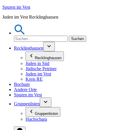
Zum
Spuren im Vest
Inhalt
Juden im Vest Recklinghausen
springen
Suchen
nach:
Recklinghausen
Recklinghausen
Juden in Süd
Jüdische Petriner
Juden im Vest
Kreis RE
Bochum
Andere Orte
Spuren im Vest
Gruppenlisten
Gruppenlisten
Hachschara