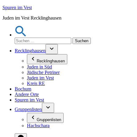
Zum
Spuren im Vest
Inhalt
Juden im Vest Recklinghausen
springen
Suchen
nach:
Recklinghausen
Recklinghausen
Juden in Süd
Jüdische Petriner
Juden im Vest
Kreis RE
Bochum
Andere Orte
Spuren im Vest
Gruppenlisten
Gruppenlisten
Hachschara