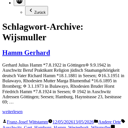
Zurück
Schlagwort-Archive:
Wijsmuller
Hamm Gerhard
Gerhard Julius Hamm *7.8.1922 in Göttingen✡ 9.9.1942 in
Auschwitz Beruf Praktikant Religion jüdisch Staatsangehörigkeit
deutsch Vater Richard Hamm *18.1.1881 in Seesen; ✡16.3.1951 in
Bulawayo, Rhodesien Mutter Marga Blumenthal *16.6.1895 in
Bromberg; ✡ 3.1.1973 in Bulawayo, Rhodesien Bruder Horst
Friedrich Hamm *7.8.1924 in Seesen; ✡ 1942 in Auschwitz
Adressen Göttingen; Seesen; Hamburg, Haynstrasse 23, Isestrasse
69; …
„Hamm
weiterlesen
Gerhard“
Veröffentlicht
Veröffentlicht
S
Franz-Josef Wittstamm
12/05/2026
13/05/2026
Andere Orte
von
in
Auschwitz
,
Gert
,
Hamburg
,
Hamm
,
Westerbork
,
Wijsmuller