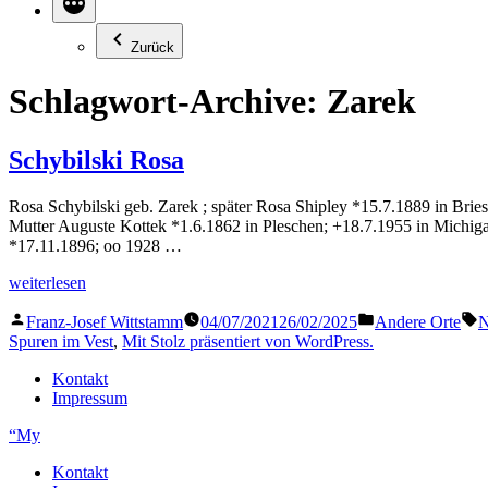
Zurück
Schlagwort-Archive:
Zarek
Schybilski Rosa
Rosa Schybilski geb. Zarek ; später Rosa Shipley *15.7.1889 in Bries
Mutter Auguste Kottek *1.6.1862 in Pleschen; +18.7.1955 in Mich
*17.11.1896; oo 1928 …
„Schybilski
weiterlesen
Rosa“
Veröffentlicht
Veröffentlicht
S
Franz-Josef Wittstamm
04/07/2021
26/02/2025
Andere Orte
N
von
in
Spuren im Vest
,
Mit Stolz präsentiert von WordPress.
Kontakt
Impressum
“My
Kontakt