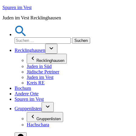
Zum
Spuren im Vest
Inhalt
Juden im Vest Recklinghausen
springen
Suchen
nach:
Recklinghausen
Recklinghausen
Juden in Süd
Jüdische Petriner
Juden im Vest
Kreis RE
Bochum
Andere Orte
Spuren im Vest
Gruppenlisten
Gruppenlisten
Hachschara