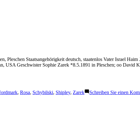
en, Pleschen Staatsangehörigkeit deutsch, staatenlos Vater Israel Hai
igan, USA Geschwister Sophie Zarek *8.5.1891 in Pleschen; oo Dav
chlagwörter:
ordmark
,
Rosa
,
Schybilski
,
Shipley
,
Zarek
Schreiben Sie einen Kom