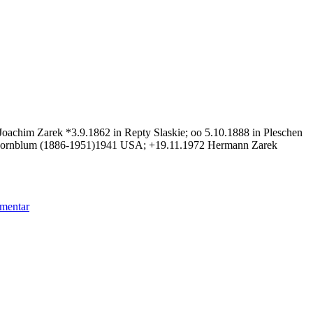
m Joachim Zarek *3.9.1862 in Repty Slaskie; oo 5.10.1888 in Pleschen
id Kornblum (1886-1951)1941 USA; +19.11.1972 Hermann Zarek
zu
mentar
Schybilski
Rosa