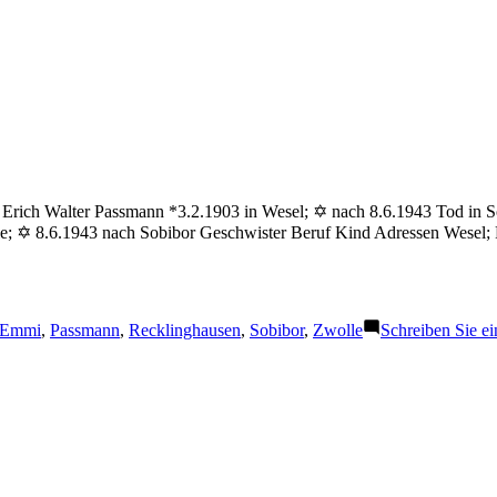
 Erich Walter Passmann *3.2.1903 in Wesel; ✡ nach 8.6.1943 Tod in
e; ✡ 8.6.1943 nach Sobibor Geschwister Beruf Kind Adressen Wesel; 
Schlagwörter:
Emmi
,
Passmann
,
Recklinghausen
,
Sobibor
,
Zwolle
Schreiben Sie 