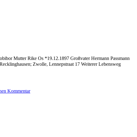
 Sobibor Mutter Rike Os *19.12.1897 Großvater Hermann Passmann
Recklinghausen; Zwolle, Lennepstraat 17 Weiterer Lebensweg
zu
einen Kommentar
Passmann
Emmi