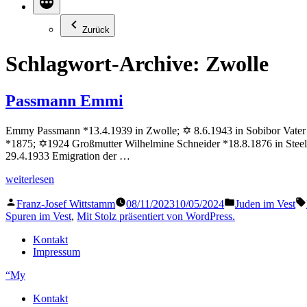
Zurück
Schlagwort-Archive:
Zwolle
Passmann Emmi
Emmy Passmann *13.4.1939 in Zwolle; ✡ 8.6.1943 in Sobibor Vater
*1875; ✡1924 Großmutter Wilhelmine Schneider *18.8.1876 in Steel
29.4.1933 Emigration der …
„Passmann
weiterlesen
Emmi“
Veröffentlicht
Veröffentlicht
Franz-Josef Wittstamm
08/11/2023
10/05/2024
Juden im Vest
von
in
Spuren im Vest
,
Mit Stolz präsentiert von WordPress.
Kontakt
Impressum
“My
Kontakt