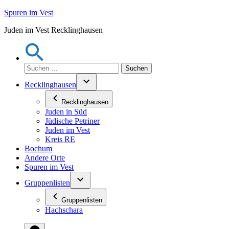
Zum
Spuren im Vest
Inhalt
Juden im Vest Recklinghausen
springen
Suchen
nach:
Recklinghausen
Recklinghausen
Juden in Süd
Jüdische Petriner
Juden im Vest
Kreis RE
Bochum
Andere Orte
Spuren im Vest
Gruppenlisten
Gruppenlisten
Hachschara