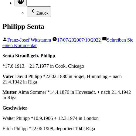
Zurück
Philipp Senta
Veröffentlicht
Franz-Josef Wittstamm
17/07/2020
07/10/2022
Schreiben Sie
von
zu
einen Kommentar
Philipp
Senta Strauß geb. Philipp
Senta
*17.6.1913, +21.7.1977 in Cook, Chicago
Vater
David Philipp *22.02.1880 in Sögel, Hümmling,+ nach
21.4.1942 in Riga
Mutter
Alma Sommer *14.4.1876 in Hovestadt, + nach 21.4.1942
in Riga
Geschwister
Walter Philipp *10.9.1906 + 12.3.1974 in London
Erich Philipp *22.06.1908, deportiert 1942 Riga