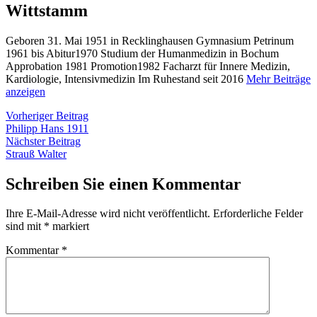
Wittstamm
Geboren 31. Mai 1951 in Recklinghausen Gymnasium Petrinum
1961 bis Abitur1970 Studium der Humanmedizin in Bochum
Approbation 1981 Promotion1982 Facharzt für Innere Medizin,
Kardiologie, Intensivmedizin Im Ruhestand seit 2016
Mehr Beiträge
anzeigen
Beitragsnavigation
Vorheriger
Vorheriger Beitrag
Beitrag:
Philipp Hans 1911
Nächster
Nächster Beitrag
Beitrag:
Strauß Walter
Schreiben Sie einen Kommentar
Ihre E-Mail-Adresse wird nicht veröffentlicht.
Erforderliche Felder
sind mit
*
markiert
Kommentar
*