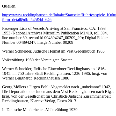
Quellen
https://www.recklinghausen.de/Inhalte/Startseite/Ruhrfestspiele_Ku
form=detail&db=545&id=646
Passenger Lists of Vessels Arriving at San Francisco, CA, 1893-
1953 (National Archives Microfilm Publication M1410, roll 394,
line number 30, record id 004894247_00209_29); Digital Folder
Number 004894247, Image Number 00209
Werner Schneider, Jüdische Heimat im Vest Gedenkbuch 1983
Volkszählung 1950 der Vereinigten Staaten
Werner Schneider, Jüdische Einwohner Recklinghausens 1816-
1945, in: 750 Jahre Stadt Recklinghausen. 1236-1986, hrsg. von
Werner Burghardt, Recklinghausen 1986
Georg Möllers / Jürgen Pohl: Abgemeldet nach „unbekannt“ 1942,
Die Deportation der Juden aus dem Vest Recklinghausen nach Riga,
hrsg. von der Gesellschaft für Christlich-Jüdische Zusammenarbeit
Recklinghausen, Klartext Verlag, Essen 2013
In Deutsche Minderheiten-Volkszählung 1939