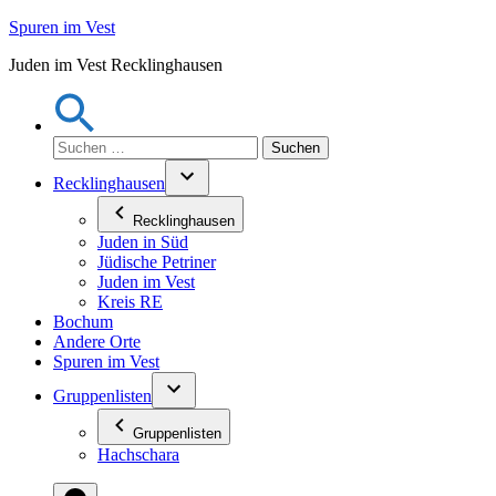
Zum
Spuren im Vest
Inhalt
Juden im Vest Recklinghausen
springen
Suchen
nach:
Recklinghausen
Recklinghausen
Juden in Süd
Jüdische Petriner
Juden im Vest
Kreis RE
Bochum
Andere Orte
Spuren im Vest
Gruppenlisten
Gruppenlisten
Hachschara