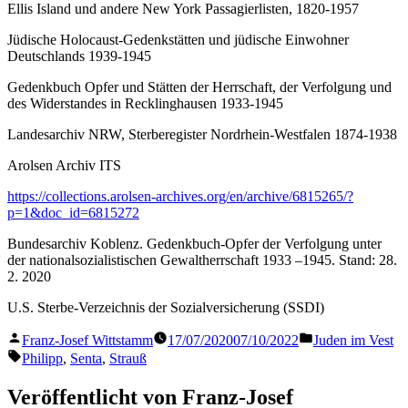
Ellis Island und andere New York Passagierlisten, 1820-1957
Jüdische Holocaust-Gedenkstätten und jüdische Einwohner
Deutschlands 1939-1945
Gedenkbuch Opfer und Stätten der Herrschaft, der Verfolgung und
des Widerstandes in Recklinghausen 1933-1945
Landesarchiv NRW, Sterberegister Nordrhein-Westfalen 1874-1938
Arolsen Archiv ITS
https://collections.arolsen-archives.org/en/archive/6815265/?
p=1&doc_id=6815272
Bundesarchiv Koblenz. Gedenkbuch-Opfer der Verfolgung unter
der nationalsozialistischen Gewaltherrschaft 1933 –1945. Stand: 28.
2. 2020
U.S. Sterbe-Verzeichnis der Sozialversicherung (SSDI)
Veröffentlicht
Veröffentlicht
Franz-Josef Wittstamm
17/07/2020
07/10/2022
Juden im Vest
von
in
Schlagwörter:
Philipp
,
Senta
,
Strauß
Veröffentlicht von Franz-Josef