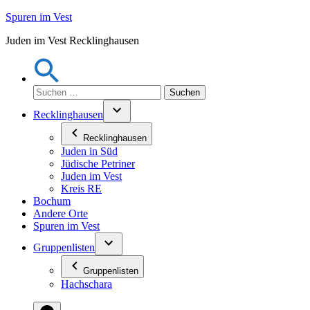
Zum
Spuren im Vest
Inhalt
Juden im Vest Recklinghausen
springen
Suchen
nach:
Recklinghausen
Recklinghausen
Juden in Süd
Jüdische Petriner
Juden im Vest
Kreis RE
Bochum
Andere Orte
Spuren im Vest
Gruppenlisten
Gruppenlisten
Hachschara