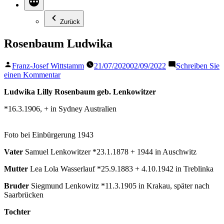
Zurück
Rosenbaum Ludwika
Veröffentlicht
Franz-Josef Wittstamm
21/07/2020
02/09/2022
Schreiben Sie
von
zu
einen Kommentar
Rosenbaum
Ludwika
Lilly
Rosenbaum
geb. Lenkowitzer
Ludwika
*16.3.1906, + in Sydney Australien
Foto bei Einbürgerung 1943
Vater
Samuel Lenkowitzer *23.1.1878 + 1944 in Auschwitz
Mutter
Lea Lola Wasserlauf *25.9.1883 + 4.10.1942 in Treblinka
Bruder
Siegmund Lenkowitz *11.3.1905 in Krakau, später nach
Saarbrücken
Tochter