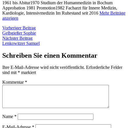
1961 bis Abitur1970 Studium der Humanmedizin in Bochum
Approbation 1981 Promotion1982 Facharzt für Innere Medizin,
Kardiologie, Intensivmedizin Im Ruhestand seit 2016
Mehr Beiträge
anzeigen
Beitragsnavigation
Vorheriger
Vorheriger Beitrag
Beitrag:
Gelbgießer Sophie
Nächster
Nächster Beitrag
Beitrag:
Lenkowitzer Samuel
Schreiben Sie einen Kommentar
Ihre E-Mail-Adresse wird nicht veröffentlicht.
Erforderliche Felder
sind mit
*
markiert
Kommentar
*
Name
*
E-Mail-Adresse
*