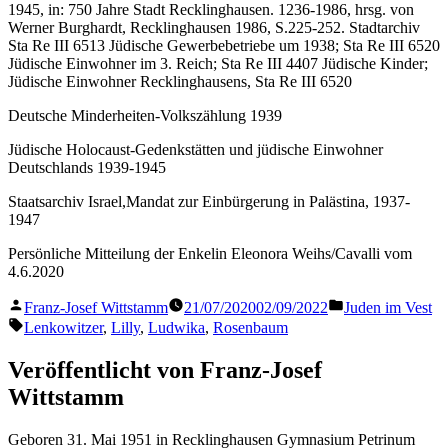
1945, in: 750 Jahre Stadt Recklinghausen. 1236-1986, hrsg. von
Werner Burghardt, Recklinghausen 1986, S.225-252. Stadtarchiv
Sta Re III 6513 Jüdische Gewerbebetriebe um 1938; Sta Re III 6520
Jüdische Einwohner im 3. Reich; Sta Re III 4407 Jüdische Kinder;
Jüdische Einwohner Recklinghausens, Sta Re III 6520
Deutsche Minderheiten-Volkszählung 1939
Jüdische Holocaust-Gedenkstätten und jüdische Einwohner
Deutschlands 1939-1945
Staatsarchiv Israel,Mandat zur Einbürgerung in Palästina, 1937-
1947
Persönliche Mitteilung der Enkelin Eleonora Weihs/Cavalli vom
4.6.2020
Veröffentlicht
Veröffentlicht
Franz-Josef Wittstamm
21/07/2020
02/09/2022
Juden im Vest
von
in
Schlagwörter:
Lenkowitzer
,
Lilly
,
Ludwika
,
Rosenbaum
Veröffentlicht von Franz-Josef
Wittstamm
Geboren 31. Mai 1951 in Recklinghausen Gymnasium Petrinum