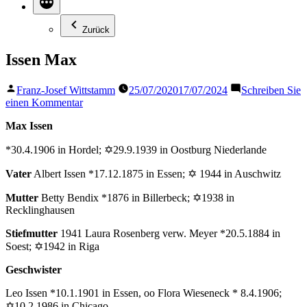
Zurück
Issen Max
Veröffentlicht
Franz-Josef Wittstamm
25/07/2020
17/07/2024
Schreiben Sie
von
zu
einen Kommentar
Issen
Max Issen
Max
*30.4.1906 in Hordel; ✡29.9.1939 in Oostburg Niederlande
Vater
Albert Issen *17.12.1875 in Essen; ✡ 1944 in Auschwitz
Mutter
Betty Bendix *1876 in Billerbeck; ✡1938 in
Recklinghausen
Stiefmutter
1941 Laura Rosenberg verw. Meyer *20.5.1884 in
Soest; ✡1942 in Riga
Geschwister
Leo Issen *10.1.1901 in Essen, oo Flora Wieseneck * 8.4.1906;
✡10.2.1986 in Chicago