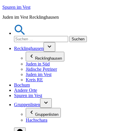
Zum
Spuren im Vest
Inhalt
Juden im Vest Recklinghausen
springen
Suchen
nach:
Recklinghausen
Recklinghausen
Juden in Süd
Jüdische Petriner
Juden im Vest
Kreis RE
Bochum
Andere Orte
Spuren im Vest
Gruppenlisten
Gruppenlisten
Hachschara