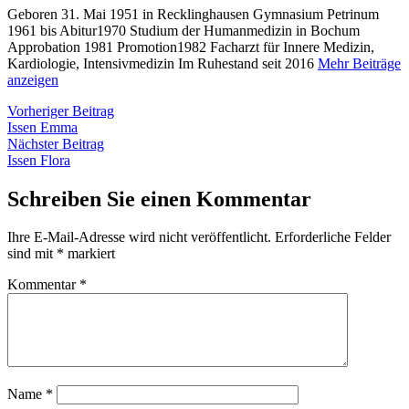
Geboren 31. Mai 1951 in Recklinghausen Gymnasium Petrinum
1961 bis Abitur1970 Studium der Humanmedizin in Bochum
Approbation 1981 Promotion1982 Facharzt für Innere Medizin,
Kardiologie, Intensivmedizin Im Ruhestand seit 2016
Mehr Beiträge
anzeigen
Beitragsnavigation
Vorheriger
Vorheriger Beitrag
Beitrag:
Issen Emma
Nächster
Nächster Beitrag
Beitrag:
Issen Flora
Schreiben Sie einen Kommentar
Ihre E-Mail-Adresse wird nicht veröffentlicht.
Erforderliche Felder
sind mit
*
markiert
Kommentar
*
Name
*