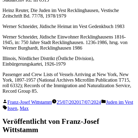
Heinz Reuter, Die Juden im Vest Recklinghausen, Vestische
Zeitschrift Bd. 77/78, 1978/1979
Werner Schneider, Jüdische Heimat im Vest Gedenkbuch 1983
Werner Schneider, Jüdische Einwohner Recklinghausens 1816-
1945, in: 750 Jahre Stadt Recklinghausen. 1236-1986, hrsg. von
Werner Burghardt, Recklinghausen 1986
Illinois, Nördlicher Distrikt (Östliche Division),
Einbürgerungskartei, 1926-1979
Passenger and Crew Lists of Vessels Arriving at New York, New
York, 1897-1957 (National Archives Microfilm Publication T715,
roll 6332); Records of the Immigration and Naturalization Service,
Record Group 85.
Veröffentlicht
Veröffentlicht
Franz-Josef Wittstamm
25/07/2020
17/07/2024
Juden im Vest
von
in
Schlagwörter:
Issen
,
Max
Veröffentlicht von Franz-Josef
Wittstamm