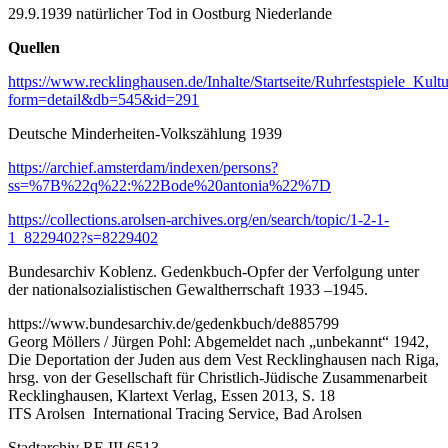
29.9.1939 natürlicher Tod in Oostburg Niederlande
Quellen
https://www.recklinghausen.de/Inhalte/Startseite/Ruhrfestspiele_Ku
form=detail&db=545&id=291
Deutsche Minderheiten-Volkszählung 1939
https://archief.amsterdam/indexen/persons?
ss=%7B%22q%22:%22Bode%20antonia%22%7D
https://collections.arolsen-archives.org/en/search/topic/1-2-1-
1_8229402?s=8229402
Bundesarchiv Koblenz. Gedenkbuch-Opfer der Verfolgung unter
der nationalsozialistischen Gewaltherrschaft 1933 –1945.
https://www.bundesarchiv.de/gedenkbuch/de885799
Georg Möllers / Jürgen Pohl: Abgemeldet nach „unbekannt“ 1942,
Die Deportation der Juden aus dem Vest Recklinghausen nach Riga,
hrsg. von der Gesellschaft für Christlich-Jüdische Zusammenarbeit
Recklinghausen, Klartext Verlag, Essen 2013, S. 18
ITS Arolsen International Tracing Service, Bad Arolsen
Stadtarchiv RE III 6513