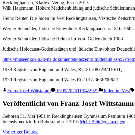
Recklinghausen, Klartext Verlag, Essen 2013.
Willi Hagemann, Höhere Mädchenbildung und jüdische Schülerinnen in
Heinz Reuter, Die Juden im Vest Recklinghausen, Vestische Zeitschri
Werner Schneider, Jüdische Einwohner Recklinghausens 1816-1945, i
Werner Schneider, Jüdische Heimat im Vest, Gedenkbuch 1983
Jüdische Holocaust-Gedenkstätten und jüdische Einwohner Deutsch
https://museenkoeln.de/ns-dokumentationszentrum/default.aspx?
1939 Register von England und Wales; RG101/0832B/010/11¸
1939 Register von England und Wales RG101/2363F/006/21
Veröffentlicht
Veröffentlicht
Franz-Josef Wittstamm
07/09/2020
11/04/2025
Juden im Vest
von
in
Veröffentlicht von Franz-Josef Wittstamm
Geboren 31. Mai 1951 in Recklinghausen Gymnasium Petrinum 1961 
Intensivmedizin Im Ruhestand seit 2016
Mehr Beiträge anzeigen
Beitragsnavigation
Vorheriger
Vorheriger Beitrag