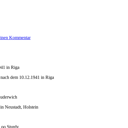
zu
 einen Kommentar
Hirsch
Herbert
941 in Riga
✡nach dem 10.12.1941 in Riga
Suderwich
in Neustadt, Holstein
 oo Sturdy