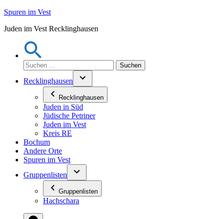
Zum
Spuren im Vest
Inhalt
Juden im Vest Recklinghausen
springen
Suchen
nach:
Recklinghausen
Recklinghausen
Juden in Süd
Jüdische Petriner
Juden im Vest
Kreis RE
Bochum
Andere Orte
Spuren im Vest
Gruppenlisten
Gruppenlisten
Hachschara