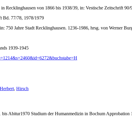
 Recklinghausen von 1866 bis 1938/39, in: Vestische Zeitschrift 90/9
ft Bd. 77/78, 1978/1979
n: 750 Jahre Stadt Recklinghausen. 1236-1986, hrsg. von Werner Bur
lands 1939-1945
sfrom=1214&s=2460&id=6272&buchstabe=H
Schlagwörter:
Herbert
,
Hirsch
bis Abitur1970 Studium der Humanmedizin in Bochum Approbation 19