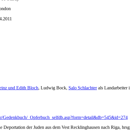
London
4.2011
inz und Edith Bloch
, Ludwig Bock,
Salo Schlachter
als Landarbeiter 
Kultur/Gedenkbuch/_Opferbuch_selfdb.asp?form=detail&db=545&id=274
 Deportation der Juden aus dem Vest Recklinghausen nach Riga, hrsg.