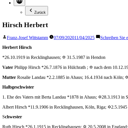
Zurück
Hirsch Herbert
Veröffentlicht
Franz-Josef Wittstamm
07/09/2020
11/04/2025
Schreiben Sie
von
Herbert Hirsch
*26.10.1919 in Recklinghausen; ✡ 31.5.1987 in Hendon
Vater
Philipp Hirsch *26.7.1876 in Hülchrath ; ✡ nach dem 10.12.1
Mutter
Rosalie Landau *2.2.1885 in Ahaus; 16.4.1934 nach Köln; 
Halbgeschwister
1. Ehe des Vaters mit Berta Landau *1878 in Ahaus; ✡28.3.1913 in 
Albert Hirsch *11.9.1906 in Recklinghausen, Köln, Riga; ✡2.5.1945 
S
chwester
Ruth Hirsch *26.1.1915 in Recklinghausen; ✡ 20.5.2008 in England;