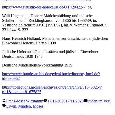
https://www.statistik-des-holocaust.de/OT420422-7.jpg
Willi Hagemann, Höhere Mädchenbildung und jüdische
Schülerinnen in Recklinghausen von 1866 bis 1938/39, in:
Vestische Zeitschrift 90/91 (1991/92), hg. v. Werner Burghardt, S.
231-244, S. 233
Hans-Heinrich Holland, Materialien zur Geschichte der jüdischen
Einwohner Hertens, Herten 1998
Jüdische Holocaust-Gedenkstätten und jüdische Einwohner
Deutschlands 1939-1945
Deutsche Minderheiten-Volkszählung 1939
https://www.bundesarchiv.de/gedenkbuch/directory.html.de?
id=980962
https://collections.arolsen-archives.org/en/archive/81675825/?
p=1&doc_id=81675825
Veröffentlicht
Veröffentlicht
Franz-Josef Wittstamm
17/11/2020
17/11/2020
Juden im Vest
von
in
Schlagwörter:
Erwin
,
Minden
,
Moses