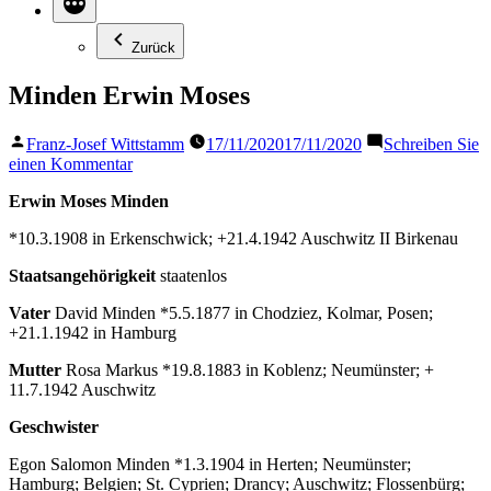
Zurück
Minden Erwin Moses
Veröffentlicht
Franz-Josef Wittstamm
17/11/2020
17/11/2020
Schreiben Sie
von
zu
einen Kommentar
Minden
Erwin Moses Minden
Erwin
Moses
*10.3.1908 in Erkenschwick; +21.4.1942 Auschwitz II Birkenau
Staatsangehörigkeit
staatenlos
Vater
David Minden *5.5.1877 in Chodziez, Kolmar, Posen;
+21.1.1942 in Hamburg
Mutter
Rosa Markus *19.8.1883 in Koblenz; Neumünster; +
11.7.1942 Auschwitz
Geschwister
Egon Salomon Minden *1.3.1904 in Herten; Neumünster;
Hamburg; Belgien; St. Cyprien; Drancy; Auschwitz; Flossenbürg;