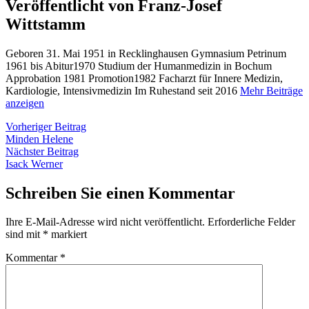
Veröffentlicht von Franz-Josef
Wittstamm
Geboren 31. Mai 1951 in Recklinghausen Gymnasium Petrinum
1961 bis Abitur1970 Studium der Humanmedizin in Bochum
Approbation 1981 Promotion1982 Facharzt für Innere Medizin,
Kardiologie, Intensivmedizin Im Ruhestand seit 2016
Mehr Beiträge
anzeigen
Beitragsnavigation
Vorheriger
Vorheriger Beitrag
Beitrag:
Minden Helene
Nächster
Nächster Beitrag
Beitrag:
Isack Werner
Schreiben Sie einen Kommentar
Ihre E-Mail-Adresse wird nicht veröffentlicht.
Erforderliche Felder
sind mit
*
markiert
Kommentar
*