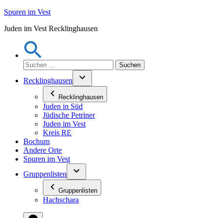
Zum
Spuren im Vest
Inhalt
Juden im Vest Recklinghausen
springen
Suchen
nach:
Recklinghausen
Recklinghausen
Juden in Süd
Jüdische Petriner
Juden im Vest
Kreis RE
Bochum
Andere Orte
Spuren im Vest
Gruppenlisten
Gruppenlisten
Hachschara