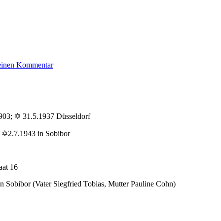
zu
 einen Kommentar
Cohn
Edgar
1903; ✡ 31.5.1937 Düsseldorf
 ✡2.7.1943 in Sobibor
aat 16
n Sobibor (Vater Siegfried Tobias, Mutter Pauline Cohn)