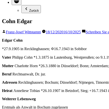
Zurück
Cohn Edgar
Veröffentlicht
Franz-Josef Wittstamm
18/12/2020
16/10/2025
Schreiben Sie
von
Edgar Cohn
*27.9.1905 in Recklinghausen; ✡16.7.1943 in Sobibor
Vater
Philipp Cohn *1.3.1875 in Lautenburg, Westpreußen; oo 9.1.
Mutter
Charlotte Horn *26.3.1880 in Düsseldorf; Bonn; Amsterdam;
Beruf
Rechtsanwalt, Dr. jur.
Adressen
Recklinghausen; Bochum; Düsseldorf; Nijmegen, Timorstr
Heirat
Anneliese Tobias *26.10.1907 in Betzdorf, Sieg; +16.7.1943 i
Weiterer Lebensweg
Erstmals als Anwalt in Bochum zugelassen