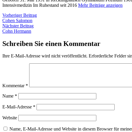
Intensivmedizin Im Ruhestand seit 2016
Mehr Beiträge anzeigen
Beitragsnavigation
Vorheriger
Vorheriger Beitrag
Beitrag:
Cohen Salomon
Nächster
Nächster Beitrag
Beitrag:
Cohn Hermann
Schreiben Sie einen Kommentar
Ihre E-Mail-Adresse wird nicht veröffentlicht.
Erforderliche Felder si
Kommentar
*
Name
*
E-Mail-Adresse
*
Website
Name, E-Mail-Adresse und Website in diesem Browser für meine