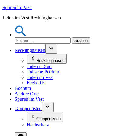
Zum
Spuren im Vest
Inhalt
Juden im Vest Recklinghausen
springen
Suchen
nach:
Recklinghausen
Recklinghausen
Juden in Süd
Jüdische Petriner
Juden im Vest
Kreis RE
Bochum
Andere Orte
Spuren im Vest
Gruppenlisten
Gruppenlisten
Hachschara