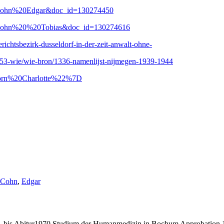
1&s=Cohn%20Edgar&doc_id=130274450
1&s=Cohn%20%20Tobias&doc_id=130274616
chtsbezirk-dusseldorf-in-der-zeit-anwalt-ohne-
/553-wie/wie-bron/1336-namenlijst-nijmegen-1939-1944
Horn%20Charlotte%22%7D
Schlagwörter:
Cohn
,
Edgar
bis Abitur1970 Studium der Humanmedizin in Bochum Approbation 19