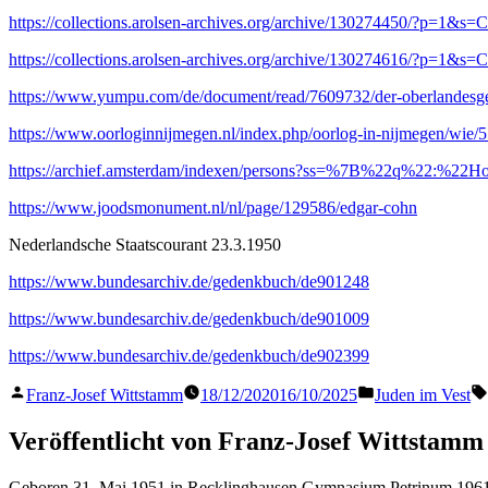
https://collections.arolsen-archives.org/archive/130274450/?p=
https://collections.arolsen-archives.org/archive/130274616/?p=
https://www.yumpu.com/de/document/read/7609732/der-oberlandesgeri
https://www.oorloginnijmegen.nl/index.php/oorlog-in-nijmegen/wie
https://archief.amsterdam/indexen/persons?ss=%7B%22q%22:%22
https://www.joodsmonument.nl/nl/page/129586/edgar-cohn
Nederlandsche Staatscourant 23.3.1950
https://www.bundesarchiv.de/gedenkbuch/de901248
https://www.bundesarchiv.de/gedenkbuch/de901009
https://www.bundesarchiv.de/gedenkbuch/de902399
Veröffentlicht
Veröffentlicht
Franz-Josef Wittstamm
18/12/2020
16/10/2025
Juden im Vest
von
in
Veröffentlicht von Franz-Josef Wittstamm
Geboren 31. Mai 1951 in Recklinghausen Gymnasium Petrinum 1961 