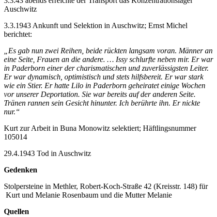
3.3.43 abends erreichte der Transport das Konzentrationslager
Auschwitz
3.3.1943 Ankunft und Selektion in Auschwitz; Ernst Michel
berichtet:
„Es gab nun zwei Reihen, beide rückten langsam voran. Männer an
eine Seite, Frauen an die andere. … Issy schlurfte neben mir. Er war
in Paderborn einer der charismatischen und zuverlässigsten Leiter.
Er war dynamisch, optimistisch und stets hilfsbereit. Er war stark
wie ein Stier. Er hatte Lilo in Paderborn geheiratet einige Wochen
vor unserer Deportation. Sie war bereits auf der anderen Seite.
Tränen rannen sein Gesicht hinunter. Ich berührte ihn. Er nickte
nur.“
Kurt zur Arbeit in Buna Monowitz selektiert; Häftlingsnummer
105014
29.4.1943 Tod in Auschwitz
Gedenken
Stolpersteine in Methler, Robert-Koch-Straße 42 (Kreisstr. 148) für
Kurt und Melanie Rosenbaum und die Mutter Melanie
Quellen