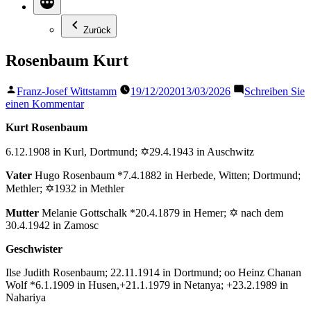
Zurück
Rosenbaum Kurt
Veröffentlicht
Franz-Josef Wittstamm
19/12/2020
13/03/2026
Schreiben Sie
von
zu
einen Kommentar
Rosenbaum
Kurt Rosenbaum
Kurt
6.12.1908 in Kurl, Dortmund; ✡29.4.1943 in Auschwitz
Vater
Hugo Rosenbaum *7.4.1882 in Herbede, Witten; Dortmund;
Methler; ✡1932 in Methler
Mutter
Melanie Gottschalk *20.4.1879 in Hemer; ✡ nach dem
30.4.1942 in Zamosc
Geschwister
Ilse Judith Rosenbaum; 22.11.1914 in Dortmund; oo Heinz Chanan
Wolf *6.1.1909 in Husen,+21.1.1979 in Netanya; +23.2.1989 in
Nahariya