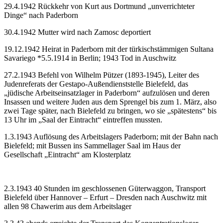
29.4.1942 Rückkehr von Kurt aus Dortmund „unverrichteter
Dinge“ nach Paderborn
30.4.1942 Mutter wird nach Zamosc deportiert
19.12.1942 Heirat in Paderborn mit der türkischstämmigen Sultana
Savariego *5.5.1914 in Berlin; 1943 Tod in Auschwitz
27.2.1943 Befehl von Wilhelm Pützer (1893-1945), Leiter des
Judenreferats der Gestapo-Außendienststelle Bielefeld, das
„jüdische Arbeitseinsatzlager in Paderborn“ aufzulösen und deren
Insassen und weitere Juden aus dem Sprengel bis zum 1. März, also
zwei Tage später, nach Bielefeld zu bringen, wo sie „spätestens“ bis
13 Uhr im „Saal der Eintracht“ eintreffen mussten.
1.3.1943 Auflösung des Arbeitslagers Paderborn; mit der Bahn nach
Bielefeld; mit Bussen ins Sammellager Saal im Haus der
Gesellschaft „Eintracht“ am Klosterplatz
2.3.1943 40 Stunden im geschlossenen Güterwaggon, Transport
Bielefeld über Hannover – Erfurt – Dresden nach Auschwitz mit
allen 98 Chawerim aus dem Arbeitslager