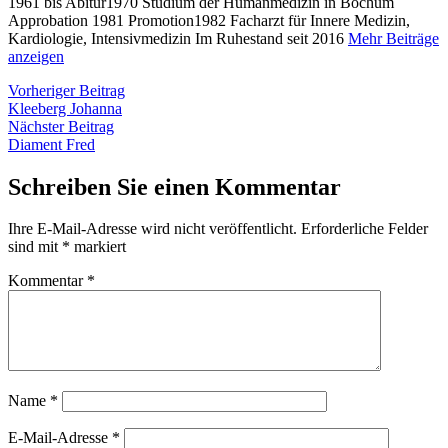
1961 bis Abitur1970 Studium der Humanmedizin in Bochum
Approbation 1981 Promotion1982 Facharzt für Innere Medizin,
Kardiologie, Intensivmedizin Im Ruhestand seit 2016
Mehr Beiträge
anzeigen
Beitragsnavigation
Vorheriger
Vorheriger Beitrag
Beitrag:
Kleeberg Johanna
Nächster
Nächster Beitrag
Beitrag:
Diament Fred
Schreiben Sie einen Kommentar
Ihre E-Mail-Adresse wird nicht veröffentlicht.
Erforderliche Felder
sind mit
*
markiert
Kommentar
*
Name
*
E-Mail-Adresse
*