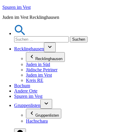
Zum
Spuren im Vest
Inhalt
Juden im Vest Recklinghausen
springen
Suchen
nach:
Recklinghausen
Recklinghausen
Juden in Süd
Jüdische Petriner
Juden im Vest
Kreis RE
Bochum
Andere Orte
Spuren im Vest
Gruppenlisten
Gruppenlisten
Hachschara