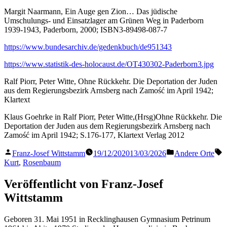
Margit Naarmann, Ein Auge gen Zion… Das jüdische
Umschulungs- und Einsatzlager am Grünen Weg in Paderborn
1939-1943, Paderborn, 2000; ISBN3-89498-087-7
https://www.bundesarchiv.de/gedenkbuch/de951343
https://www.statistik-des-holocaust.de/OT430302-Paderborn3.jpg
Ralf Piorr, Peter Witte, Ohne Rückkehr. Die Deportation der Juden
aus dem Regierungsbezirk Arnsberg nach Zamość im April 1942;
Klartext
Klaus Goehrke in Ralf Piorr, Peter Witte,(Hrsg)Ohne Rückkehr. Die
Deportation der Juden aus dem Regierungsbezirk Arnsberg nach
Zamość im April 1942; S.176-177, Klartext Verlag 2012
Veröffentlicht
Veröffentlicht
S
Franz-Josef Wittstamm
19/12/2020
13/03/2026
Andere Orte
von
in
Kurt
,
Rosenbaum
Veröffentlicht von Franz-Josef
Wittstamm
Geboren 31. Mai 1951 in Recklinghausen Gymnasium Petrinum