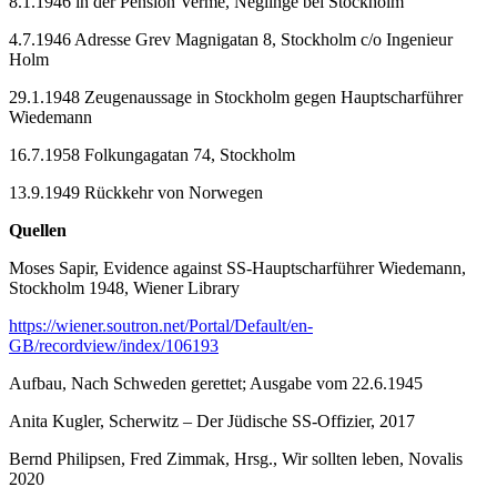
8.1.1946 in der Pension Vermé, Neglinge bei Stockholm
4.7.1946 Adresse Grev Magnigatan 8, Stockholm c/o Ingenieur
Holm
29.1.1948 Zeugenaussage in Stockholm gegen Hauptscharführer
Wiedemann
16.7.1958 Folkungagatan 74, Stockholm
13.9.1949 Rückkehr von Norwegen
Quellen
Moses Sapir, Evidence against SS-Hauptscharführer Wiedemann,
Stockholm 1948, Wiener Library
https://wiener.soutron.net/Portal/Default/en-
GB/recordview/index/106193
Aufbau, Nach Schweden gerettet; Ausgabe vom 22.6.1945
Anita Kugler, Scherwitz – Der Jüdische SS-Offizier, 2017
Bernd Philipsen, Fred Zimmak, Hrsg., Wir sollten leben, Novalis
2020