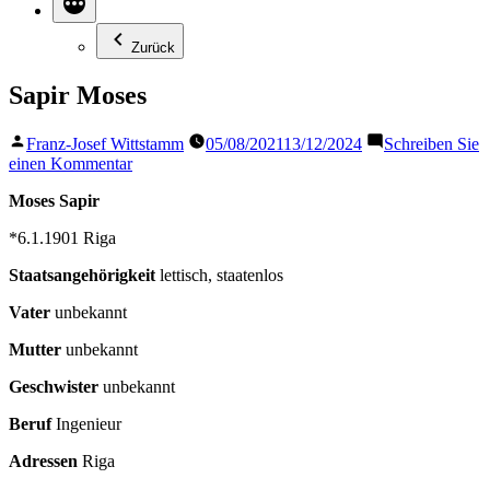
Zurück
Sapir Moses
Veröffentlicht
Franz-Josef Wittstamm
05/08/2021
13/12/2024
Schreiben Sie
von
zu
einen Kommentar
Sapir
Moses Sapir
Moses
*6.1.1901 Riga
Staatsangehörigkeit
lettisch, staatenlos
Vater
unbekannt
Mutter
unbekannt
Geschwister
unbekannt
Beruf
Ingenieur
Adressen
Riga