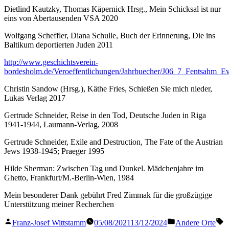
Dietlind Kautzky, Thomas Käpernick Hrsg., Mein Schicksal ist nur
eins von Abertausenden VSA 2020
Wolfgang Scheffler, Diana Schulle, Buch der Erinnerung, Die ins
Baltikum deportierten Juden 2011
http://www.geschichtsverein-
bordesholm.de/Veroeffentlichungen/Jahrbuecher/J06_7_Fentsahm_E
Christin Sandow (Hrsg.), Käthe Fries, Schießen Sie mich nieder,
Lukas Verlag 2017
Gertrude Schneider, Reise in den Tod, Deutsche Juden in Riga
1941-1944, Laumann-Verlag, 2008
Gertrude Schneider, Exile and Destruction, The Fate of the Austrian
Jews 1938-1945; Praeger 1995
Hilde Sherman: Zwischen Tag und Dunkel. Mädchenjahre im
Ghetto, Frankfurt/M.-Berlin-Wien, 1984
Mein besonderer Dank gebührt Fred Zimmak für die großzügige
Unterstützung meiner Recherchen
Veröffentlicht
Veröffentlicht
S
Franz-Josef Wittstamm
05/08/2021
13/12/2024
Andere Orte