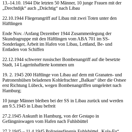
13.-14.10. 1944 Die letzten 50 Männer, 10 junge Frauen mit der
„Drechtdijk“ auch „Drächtig“ nach Libau
22.10.1944 Fliegerangriff auf Libau mit zwei Toten unter den
Häftlingen
Ende Nov. /Anfang Dezember 1944 Zusammenlegung der
Skundragruppe mit den Häftlingen vom ABA 701 im SS-
Sonderlager, Arbeit im Hafen von Libau, Lettland, Be- und
Entladen von Schiffen
22.12.1944 schwerer russischer Bombenangriff auf die besetzte
Stadt, 14 Lagerinhaftierte kommen um
19. 2. 1945 200 Häftlinge von Libau auf dem mit Granaten- und
Patronenhülsen beladenen Kohlefrachter „Balkan“ über die Ostsee
erst Richtung Lübeck, wegen Bombenangriffen umgeleitet nach
Hamburg;
10 junge Männer bleiben bei der SS in Libau zurück und werden
am 9.5.1945 in Libau befreit
27.2.1945 Ankunft in Hamburg, von der Gestapo in
Gefängniswagen vom Hafen nach Fuhlsbüttel
27.2.1945 – 11.4.1945 Polizeigefängnis Fuhlsbüttel „Kola-Fu“,