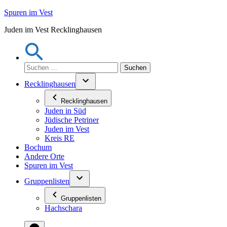
Zum
Spuren im Vest
Inhalt
Juden im Vest Recklinghausen
springen
Suchen
nach:
Recklinghausen
Recklinghausen
Juden in Süd
Jüdische Petriner
Juden im Vest
Kreis RE
Bochum
Andere Orte
Spuren im Vest
Gruppenlisten
Gruppenlisten
Hachschara