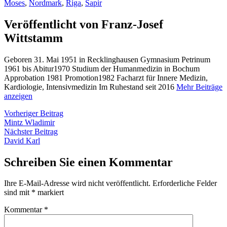
von
in
Moses
,
Nordmark
,
Riga
,
Sapir
Veröffentlicht von Franz-Josef
Wittstamm
Geboren 31. Mai 1951 in Recklinghausen Gymnasium Petrinum
1961 bis Abitur1970 Studium der Humanmedizin in Bochum
Approbation 1981 Promotion1982 Facharzt für Innere Medizin,
Kardiologie, Intensivmedizin Im Ruhestand seit 2016
Mehr Beiträge
anzeigen
Beitragsnavigation
Vorheriger
Vorheriger Beitrag
Beitrag:
Mintz Wladimir
Nächster
Nächster Beitrag
Beitrag:
David Karl
Schreiben Sie einen Kommentar
Ihre E-Mail-Adresse wird nicht veröffentlicht.
Erforderliche Felder
sind mit
*
markiert
Kommentar
*