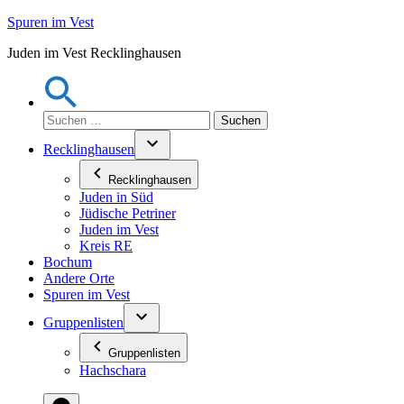
Zum
Spuren im Vest
Inhalt
Juden im Vest Recklinghausen
springen
Suchen
nach:
Recklinghausen
Recklinghausen
Juden in Süd
Jüdische Petriner
Juden im Vest
Kreis RE
Bochum
Andere Orte
Spuren im Vest
Gruppenlisten
Gruppenlisten
Hachschara