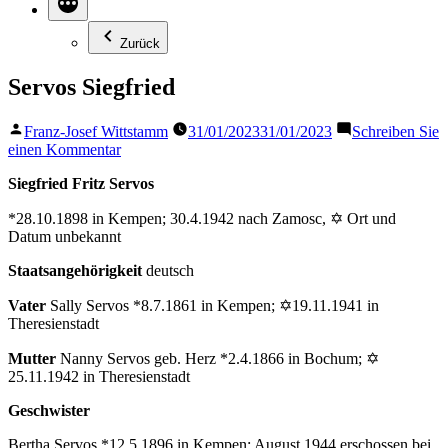
Zurück
Servos Siegfried
Veröffentlicht
Franz-Josef Wittstamm
31/01/2023
31/01/2023
Schreiben Sie
von
zu
einen Kommentar
Servos
Siegfried Fritz Servos
Siegfried
*28.10.1898 in Kempen; 30.4.1942 nach Zamosc, ✡ Ort und
Datum unbekannt
Staatsangehörigkeit
deutsch
Vater
Sally Servos *8.7.1861 in Kempen; ✡19.11.1941 in
Theresienstadt
Mutter
Nanny Servos geb. Herz *2.4.1866 in Bochum; ✡
25.11.1942 in Theresienstadt
Geschwister
Bertha Servos *12.5.1896 in Kempen; August 1944 erschossen bei