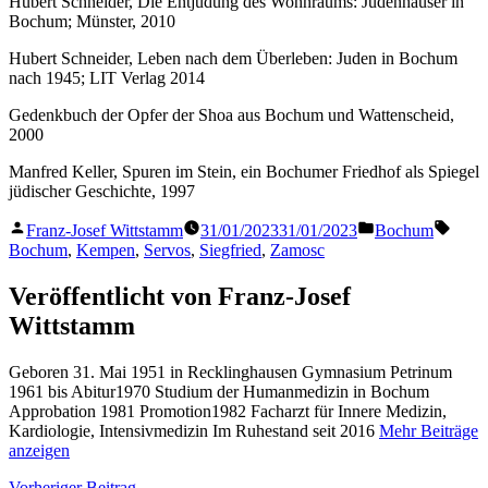
Hubert Schneider, Die Entjudung des Wohnraums: Judenhäuser in
Bochum; Münster, 2010
Hubert Schneider, Leben nach dem Überleben: Juden in Bochum
nach 1945; LIT Verlag 2014
Gedenkbuch der Opfer der Shoa aus Bochum und Wattenscheid,
2000
Manfred Keller, Spuren im Stein, ein Bochumer Friedhof als Spiegel
jüdischer Geschichte, 1997
Veröffentlicht
Veröffentlicht
Schla
Franz-Josef Wittstamm
31/01/2023
31/01/2023
Bochum
von
in
Bochum
,
Kempen
,
Servos
,
Siegfried
,
Zamosc
Veröffentlicht von Franz-Josef
Wittstamm
Geboren 31. Mai 1951 in Recklinghausen Gymnasium Petrinum
1961 bis Abitur1970 Studium der Humanmedizin in Bochum
Approbation 1981 Promotion1982 Facharzt für Innere Medizin,
Kardiologie, Intensivmedizin Im Ruhestand seit 2016
Mehr Beiträge
anzeigen
Vorheriger
Vorheriger Beitrag