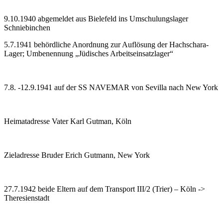
9.10.1940 abgemeldet aus Bielefeld ins Umschulungslager
Schniebinchen
5.7.1941 behördliche Anordnung zur Auflösung der Hachschara-
Lager; Um­be­nen­nung „Jü­di­sches Ar­beits­ein­satz­lager“
7.8. -12.9.1941 auf der SS NAVEMAR von Sevilla nach New York
Heimatadresse Vater Karl Gutman, Köln
Zieladresse Bruder Erich Gutmann, New York
27.7.1942 beide Eltern auf dem Transport III/2 (Trier) – Köln ->
Theresienstadt