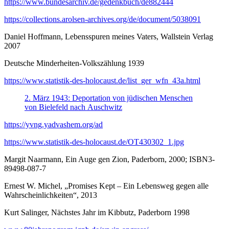
https://www.bundesarchiv.de/gedenkbuch/de882444
https://collections.arolsen-archives.org/de/document/5038091
Daniel Hoffmann, Lebensspuren meines Vaters, Wallstein Verlag
2007
Deutsche Minderheiten-Volkszählung 1939
https://www.statistik-des-holocaust.de/list_ger_wfn_43a.html
2. März 1943: Deportation von jüdischen Menschen
von Bielefeld nach Auschwitz
https://yvng.yadvashem.org/ad
https://www.statistik-des-holocaust.de/OT430302_1.jpg
Margit Naarmann, Ein Auge gen Zion, Paderborn, 2000; ISBN3-
89498-087-7
Ernest W. Michel, „Promises Kept – Ein Lebensweg gegen alle
Wahrscheinlichkeiten“, 2013
Kurt Salinger, Nächstes Jahr im Kibbutz, Paderborn 1998