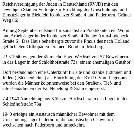
Reichsvereinigung der Juden in Deutschland (RVJD) mit den
jeweiligen Städten Verträge zur Errichtung der Umschulungs- und
Einsatzlager in Bielefeld Ko­blen­zer Stra­ße 4 und Paderborn, Grüner
Weg 86;
Anfang September ent­stan­d für zu­nächst 36 Praktikanten ein Wohn-
und Ar­beits­la­ger in der Ko­blen­zer Stra­ße 4 (heu­te: Ar­tur-La­de­beck
Stra­ße 6). Das Haus beherbergte zuvor die Praxis des nach Holland
geflüchteten Orthopäden Dr. med. Bernhard Mosberg.
23.3.1940 wegen der räumliche Enge Wechsel von 57 Bewohnern
in das Lager in der Schloß­hof­stra­ße 73a, einem ehemaligen Gutshof.
Dort bestand auch eine Un­ter­kunft für alte und kran­ke Jü­din­nen und
Ju­den („Sie­chen­heim“) als Ein­rich­tung der RVJD. Vom Lager aus
wurden die Männer kolonnenweise bei den Straßen-, Tief- und
Gleisbauarbeiten der Fa. Nebelung & Sohn eingesetzt.
7.4.1940 Anmeldung aus Köln zur Hachschara in das Lager in der
Schloß­hof­stra­ße 73a
1940 erfolgte ein Austausch männlicher Bewohner mit dem
Umschulungslager Paderborn; die zionistischen Chawerim
wechselten nach Paderborn und umgekehrt.