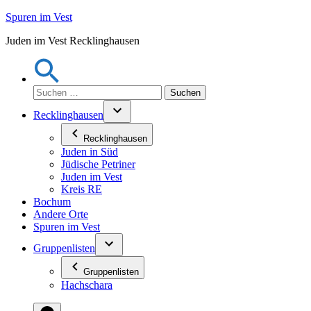
Zum
Spuren im Vest
Inhalt
Juden im Vest Recklinghausen
springen
Suchen
nach:
Recklinghausen
Recklinghausen
Juden in Süd
Jüdische Petriner
Juden im Vest
Kreis RE
Bochum
Andere Orte
Spuren im Vest
Gruppenlisten
Gruppenlisten
Hachschara