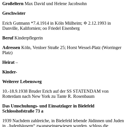
Großeltern
Max David und Helene Jacobsohn
Geschwister
Erich Gutmann *7.4.1914 in Köln Mülheim; ✡ 2.12.1993 in
Danville, Kalifornien; oo Friedel Eisenberg
Beruf
Kinderpflegerin
Adressen
Köln, Venloer Straße 25; Horst Wessel-Platz (Worringer
Platz)
Heirat
–
Kinder-
Weiterer Lebensweg
10.-18.9.1938 Bruder Erich auf der SS STATENDAM von
Rotterdam nach New York zu Tante R. Rosenbaum
Das Umschulungs- und Einsatzlager in Bielefeld
Schlosshofstraße 73 a
1939 Nach­dem zahl­rei­che, in Bie­le­feld le­ben­de Jü­din­nen und Ju­den
in „Ju­den­häu­sern“ zwangs­ein­ge­wie­sen wur­den, schloss die