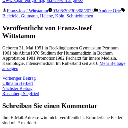
www.80jahrepogrom.jgpb.de/erwin-angress/
Veröffentlicht
Veröffentlicht
S
Franz-Josef Wittstamm
03/08/2023
03/08/2023
Andere Orte
von
in
Bielefeld
,
Gutmann
,
Helene
,
Köln
,
Schniebinchen
Veröffentlicht von Franz-Josef
Wittstamm
Geboren 31. Mai 1951 in Recklinghausen Gymnasium Petrinum
1961 bis Abitur1970 Studium der Humanmedizin in Bochum
Approbation 1981 Promotion1982 Facharzt für Innere Medizin,
Kardiologie, Intensivmedizin Im Ruhestand seit 2016
Mehr Beiträge
anzeigen
Beitragsnavigation
Vorheriger
Vorheriger Beitrag
Beitrag:
Ullmann Herbert
Nächster
Nächster Beitrag
Beitrag:
Rosenberg Siegfried
Schreiben Sie einen Kommentar
Ihre E-Mail-Adresse wird nicht veröffentlicht.
Erforderliche Felder
sind mit
*
markiert