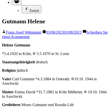
Zurück
Gutmann Helene
Veröffentlicht
Franz-Josef Wittstamm
03/08/2023
03/08/2023
Schreiben Sie
von
zu
einen Kommentar
Gutmann
Helene Gutmann
Helene
*5.4.1920 in Köln; ✡ 5.5.1970 in St. Louis
Staatsangehörigkeit
deutsch
Religion
jüdisch
Vater
Carl Gutmann *4.3.1884 in Osterath; ✡19.10. 1944 in
Auschwitz
Mutter
Emma David *31.7.1882 in Köln Mülheim; ✡ 19.10. 1944
in Auschwitz
Großeltern
Moses Gutmann und Rosalia Löb