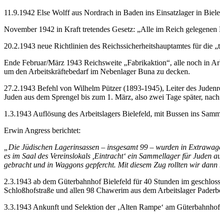
11.9.1942 Else Wolff aus Nordrach in Baden ins Einsatzlager in Biele
November 1942 in Kraft tretendes Gesetz: „Alle im Reich gelegenen 
20.2.1943 neue Richtlinien des Reichssicherheitshauptamtes für die
Ende Februar/März 1943 Reichsweite „Fabrikaktion“, alle noch in Arb
um den Arbeitskräftebedarf im Nebenlager Buna zu decken.
27.2.1943 Befehl von Wilhelm Pützer (1893-1945), Leiter des Judenref
Juden aus dem Sprengel bis zum 1. März, also zwei Tage später, nach B
1.3.1943 Auflösung des Arbeitslagers Bielefeld, mit Bussen ins Samm
Erwin Angress berichtet:
„Die Jüdischen Lagerinsassen – insgesamt 99 – wurden in Extrawage
es im Saal des Vereinslokals ,Eintracht‘ ein Sammellager für Juden 
gebracht und in Waggons gepfercht. Mit diesem Zug rollten wir dan
2.3.1943 ab dem Güterbahnhof Bielefeld für 40 Stunden im geschloss
Schloßhofstraße und allen 98 Chawerim aus dem Arbeitslager Paderb
3.3.1943 Ankunft und Selektion der ‚Alten Rampe‘ am Güterbahnhof