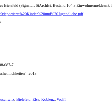
 Bielefeld (Signatur: StArchBi, Bestand 104,3 Einwohnermeldeamt, 
%20deportierte%20Kinder%20und%20Jugendliche.pdf
7
98-087-7
cheinlichkeiten“, 2013
chlagwörter:
uschwitz
,
Bielefeld
,
Else
,
Koblenz
,
Wolff