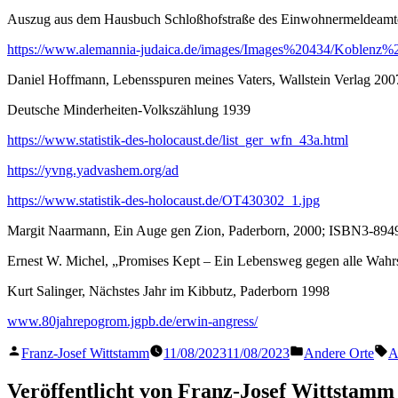
Auszug aus dem Hausbuch Schloßhofstraße des Einwohnermeldeamtes
https://www.alemannia-judaica.de/images/Images%20434/Koblenz
Daniel Hoffmann, Lebensspuren meines Vaters, Wallstein Verlag 200
Deutsche Minderheiten-Volkszählung 1939
https://www.statistik-des-holocaust.de/list_ger_wfn_43a.html
https://yvng.yadvashem.org/ad
https://www.statistik-des-holocaust.de/OT430302_1.jpg
Margit Naarmann, Ein Auge gen Zion, Paderborn, 2000; ISBN3-894
Ernest W. Michel, „Promises Kept – Ein Lebensweg gegen alle Wahrs
Kurt Salinger, Nächstes Jahr im Kibbutz, Paderborn 1998
www.80jahrepogrom.jgpb.de/erwin-angress/
Veröffentlicht
Veröffentlicht
S
Franz-Josef Wittstamm
11/08/2023
11/08/2023
Andere Orte
A
von
in
Veröffentlicht von Franz-Josef Wittstamm