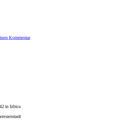
zu
 einen Kommentar
Wolff
Else
2 in Izbica
resienstadt