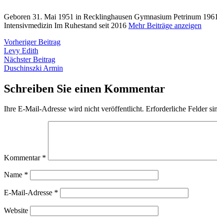
Geboren 31. Mai 1951 in Recklinghausen Gymnasium Petrinum 1961 
Intensivmedizin Im Ruhestand seit 2016
Mehr Beiträge anzeigen
Beitragsnavigation
Vorheriger
Vorheriger Beitrag
Beitrag:
Levy Edith
Nächster
Nächster Beitrag
Beitrag:
Duschinszki Armin
Schreiben Sie einen Kommentar
Ihre E-Mail-Adresse wird nicht veröffentlicht.
Erforderliche Felder si
Kommentar
*
Name
*
E-Mail-Adresse
*
Website