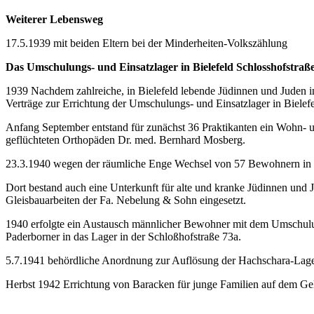
Weiterer Lebensweg
17.5.1939 mit beiden Eltern bei der Minderheiten-Volkszählung
Das Umschulungs- und Einsatzlager in Bielefeld Schlosshofstraße
1939 Nach­dem zahl­rei­che, in Bie­le­feld le­ben­de Jü­din­nen und Ju­
Verträge zur Errichtung der Umschulungs- und Einsatzlager in Bielefe
Anfang September ent­stan­d für zu­nächst 36 Praktikanten ein Wohn- und 
geflüchteten Orthopäden Dr. med. Bernhard Mosberg.
23.3.1940 wegen der räumliche Enge Wechsel von 57 Bewohnern in das
Dort bestand auch eine Un­ter­kunft für alte und kran­ke Jü­din­nen u
Gleisbauarbeiten der Fa. Nebelung & Sohn eingesetzt.
1940 erfolgte ein Austausch männlicher Bewohner mit dem Umschulu
Paderborner in das Lager in der Schloß­hof­stra­ße 73a.
5.7.1941 behördliche Anordnung zur Auflösung der Hachschara-Lager; Um
Herbst 1942 Errichtung von Baracken für junge Familien auf dem Ge