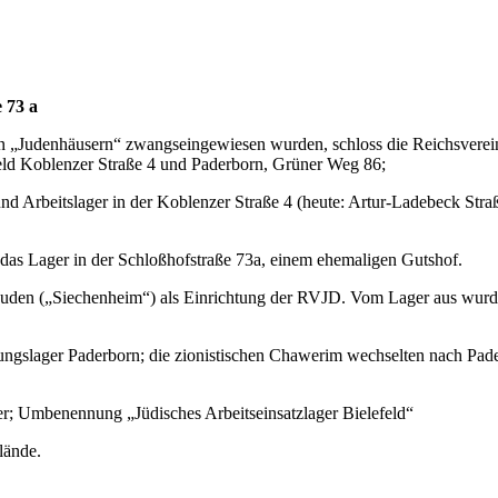
 73 a
den in „Ju­den­häu­sern“ zwangs­ein­ge­wie­sen wur­den, schloss die Reich
ld Ko­blen­zer Stra­ße 4 und Paderborn, Grüner Weg 86;
Ar­beits­la­ger in der Ko­blen­zer Stra­ße 4 (heu­te: Ar­tur-La­de­beck S
 Lager in der Schloß­hof­stra­ße 73a, einem ehemaligen Gutshof.
nd Ju­den („Sie­chen­heim“) als Ein­rich­tung der RVJD. Vom Lager aus w
ngslager Paderborn; die zionistischen Chawerim wechselten nach Pad
­be­nen­nung „Jü­di­sches Ar­beits­ein­satz­lager Bielefeld“
lände.