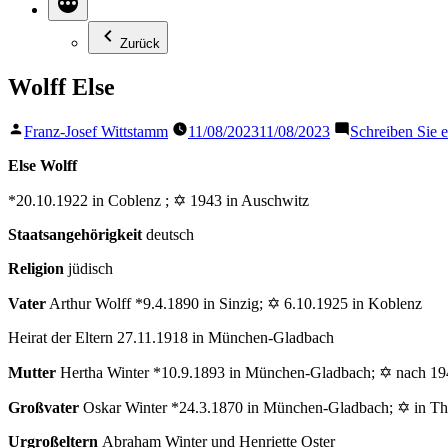
Zurück
Wolff Else
Veröffentlicht
Franz-Josef Wittstamm
11/08/2023
11/08/2023
Schreiben Sie
von
Else Wolff
*20.10.1922 in Coblenz ; ✡ 1943 in Auschwitz
Staatsangehörigkeit
deutsch
Religion
jüdisch
Vater
Arthur Wolff *9.4.1890 in Sinzig; ✡ 6.10.1925 in Koblenz
Heirat der Eltern 27.11.1918 in München-Gladbach
Mutter
Hertha Winter *10.9.1893 in München-Gladbach; ✡ nach 194
Großvater
Oskar Winter *24.3.1870 in München-Gladbach; ✡ in The
Urgroßeltern
Abraham Winter und Henriette Oster