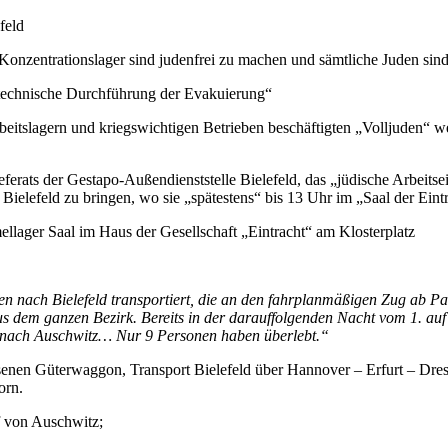
feld
Konzentrationslager sind judenfrei zu machen und sämtliche Juden sin
 „technische Durchführung der Evakuierung“
eitslagern und kriegswichtigen Betrieben beschäftigten „Volljuden“ we
erats der Gestapo-Außendienststelle Bielefeld, das „jüdische Arbeitsei
ielefeld zu bringen, wo sie „spätestens“ bis 13 Uhr im „Saal der Eintr
ellager Saal im Haus der Gesellschaft „Eintracht“ am Klosterplatz
n nach Bielefeld transportiert, die an den fahrplanmäßigen Zug ab P
aus dem ganzen Bezirk. Bereits in der darauffolgenden Nacht vom 1. a
n nach Auschwitz… Nur 9 Personen haben überlebt.“
enen Güterwaggon, Transport Bielefeld über Hannover – Erfurt – Dres
orn.
 von Auschwitz;