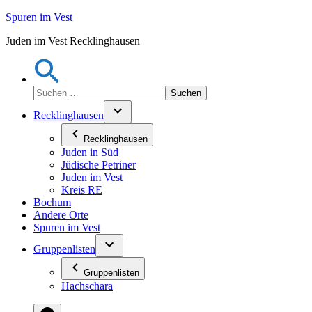
Zum
Spuren im Vest
Inhalt
Juden im Vest Recklinghausen
springen
Suchen
nach:
Recklinghausen
Recklinghausen
Juden in Süd
Jüdische Petriner
Juden im Vest
Kreis RE
Bochum
Andere Orte
Spuren im Vest
Gruppenlisten
Gruppenlisten
Hachschara