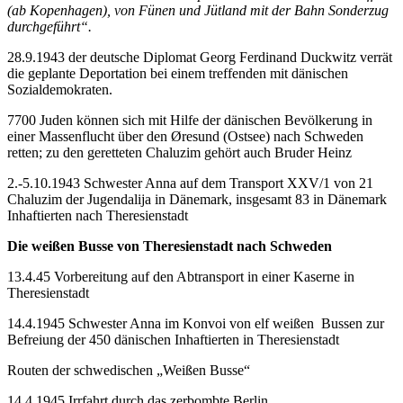
(ab Kopenhagen), von Fünen und Jütland mit der Bahn Sonderzug
durchgeführt“.
28.9.1943 der deutsche Diplomat Georg Ferdinand Duckwitz verrät
die geplante Deportation bei einem treffenden mit dänischen
Sozialdemokraten.
7700 Juden können sich mit Hilfe der dänischen Bevölkerung in
einer Massenflucht über den Øresund (Ostsee) nach Schweden
retten; zu den geretteten Chaluzim gehört auch Bruder Heinz
2.-5.10.1943 Schwester Anna auf dem Transport XXV/1 von 21
Chaluzim der Jugendalija in Dänemark, insgesamt 83 in Dänemark
Inhaftierten nach Theresienstadt
Die weißen Busse von Theresienstadt nach Schweden
13.4.45 Vorbereitung auf den Abtransport in einer Kaserne in
Theresienstadt
14.4.1945 Schwester Anna im Konvoi von elf weißen Bussen zur
Befreiung der 450 dänischen Inhaftierten in Theresienstadt
Routen der schwedischen „Weißen Busse“
14.4.1945 Irrfahrt durch das zerbombte Berlin