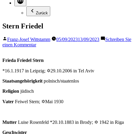
Zurück
Stern Friedel
Veröffentlicht
Franz-Josef Wittstamm
05/09/2023
13/09/2023
Schreiben Sie
von
zu
einen Kommentar
Stern
Friedel
Frieda Friedel Stern
*16.1.1917 in Leipzig; ✡29.10.2006 in Tel Aviv
Staatsangehörigkeit
polnisch/staatenlos
Religion
jüdisch
Vater
Feiwel Stern; ✡Mai 1930
Mutter
Luise Rosenfeld *20.10.1883 in Brody; ✡ 1942 in Riga
Geschwister