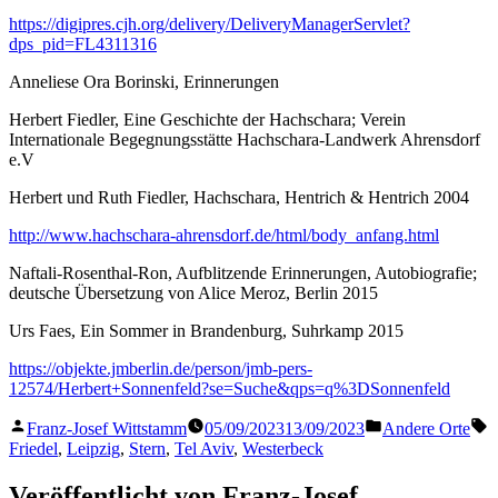
https://digipres.cjh.org/delivery/DeliveryManagerServlet?
dps_pid=FL4311316
Anneliese Ora Borinski, Erinnerungen
Herbert Fiedler, Eine Geschichte der Hachschara; Verein
Internationale Begegnungsstätte Hachschara-Landwerk Ahrensdorf
e.V
Herbert und Ruth Fiedler, Hachschara, Hentrich & Hentrich 2004
http://www.hachschara-ahrensdorf.de/html/body_anfang.html
Naftali-Rosenthal-Ron, Aufblitzende Erinnerungen, Autobiografie;
deutsche Übersetzung von Alice Meroz, Berlin 2015
Urs Faes, Ein Sommer in Brandenburg, Suhrkamp 2015
https://objekte.jmberlin.de/person/jmb-pers-
12574/Herbert+Sonnenfeld?se=Suche&qps=q%3DSonnenfeld
Veröffentlicht
Veröffentlicht
S
Franz-Josef Wittstamm
05/09/2023
13/09/2023
Andere Orte
von
in
Friedel
,
Leipzig
,
Stern
,
Tel Aviv
,
Westerbeck
Veröffentlicht von Franz-Josef