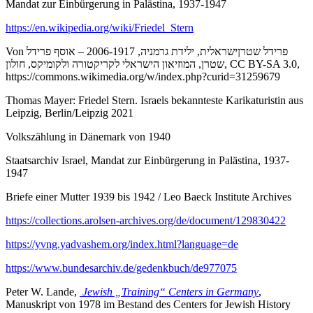
Mandat zur Einbürgerung in Palästina, 1937-1947
https://en.wikipedia.org/wiki/Friedel_Stern
Von פרידל שטרןישראלית, ילידת גרמניה, 2006-1917 – אוסף פרידל
שטרן, המוזיאון הישראלי לקריקטורה ולקומיקס, חולון, CC BY-SA 3.0,
https://commons.wikimedia.org/w/index.php?curid=31259679
Thomas Mayer: Friedel Stern. Israels bekannteste Karikaturistin aus
Leipzig, Berlin/Leipzig 2021
Volkszählung in Dänemark von 1940
Staatsarchiv Israel, Mandat zur Einbürgerung in Palästina, 1937-
1947
Briefe einer Mutter 1939 bis 1942 / Leo Baeck Institute Archives
https://collections.arolsen-archives.org/de/document/129830422
https://yvng.yadvashem.org/index.html?language=de
https://www.bundesarchiv.de/gedenkbuch/de977075
Peter W. Lande,
Jewish „Training“ Centers in Germany
,
Manuskript von 1978 im Bestand des Centers for Jewish History