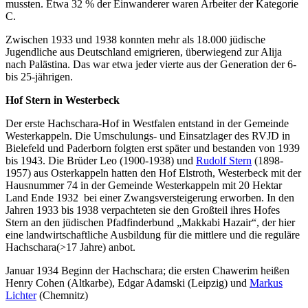
mussten. Etwa 32 % der Einwanderer waren Arbeiter der Kategorie
C.
Zwischen 1933 und 1938 konnten mehr als 18.000 jüdische
Jugendliche aus Deutschland emigrieren, überwiegend zur Alija
nach Palästina. Das war etwa jeder vierte aus der Generation der 6-
bis 25-jährigen.
Hof Stern in Westerbeck
Der erste Hachschara-Hof in Westfalen entstand in der Gemeinde
Westerkappeln. Die Umschulungs- und Einsatzlager des RVJD in
Bielefeld und Paderborn folgten erst später und bestanden von 1939
bis 1943. Die Brüder Leo (1900-1938) und
Rudolf Stern
(1898-
1957) aus Osterkappeln hatten den Hof Elstroth, Westerbeck mit der
Hausnummer 74 in der Gemeinde Westerkappeln mit 20 Hektar
Land Ende 1932 bei einer Zwangsversteigerung erworben. In den
Jahren 1933 bis 1938 verpachteten sie den Großteil ihres Hofes
Stern an den jüdischen Pfadfinderbund „Makkabi Hazair“, der hier
eine landwirtschaftliche Ausbildung für die mittlere und die reguläre
Hachschara(>17 Jahre) anbot.
Januar 1934 Beginn der Hachschara; die ersten Chawerim heißen
Henry Cohen (Altkarbe), Edgar Adamski (Leipzig) und
Markus
Lichter
(Chemnitz)