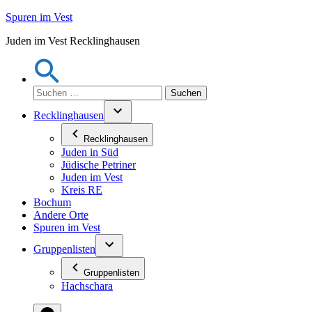
Zum
Spuren im Vest
Inhalt
Juden im Vest Recklinghausen
springen
Suchen
nach:
Recklinghausen
Recklinghausen
Juden in Süd
Jüdische Petriner
Juden im Vest
Kreis RE
Bochum
Andere Orte
Spuren im Vest
Gruppenlisten
Gruppenlisten
Hachschara