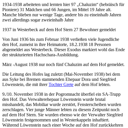
1934-1938 arbeiteten und lernten hier 97 „Chaluzim“ (hebräisch für
Pioniere) 31 Mädchen und 66 Jungen, im Mittel 19 Jahre alt.
Manche blieben nur wenige Tage, andere bis zu eineinhalb Jahren
zwei allerdings sogar zweieinhalb Jahre
1937 in Westerbeck auf dem Hof Stern 27 Bewohner gemeldet
Von Juni 1936 bis zum Februar 1938 verließen viele Jugendliche
den Hof, zumeist in ihre Heimatorte, 18.2.1938 18 Personen
abgemeldet aus Westerbeck. Dieser Exodus markiert wohl das Ende
der strukturierten Hachschara-Ausbildung.
März -August 1938 nur noch fünf Chaluzim auf dem Hof gemeldet.
Die Leitung des Hofes lag zuletzt (Mai-November 1938) bei dem
aus Syke bei Bremen stammenden Ehepaar Dora und Siegfried
Löwenstein, die mit ihrer
Tochter Grete
auf dem Hof lebten.
9./10. November 1938 in der Pogromnacht überfiel ein SA-Trupp
den Hof. Das Verwalterehepaar Löwenstein wurde brutal
misshandelt, das Mobiliar wurde zerstört, Fensterscheiben wurden
zerschlagen. Vier junge Männer lebten zu diesem Zeitpunkt noch
auf dem Hof Stern. Sie wurden ebenso wie der Verwalter Siegfried
Löwenstein festgenommen und in Westerkappeln inhaftiert.
Während Löwenstein nach einer Woche auf den Hof zurückkehren