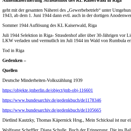
Außenkasernierung Strasdenhof des KL Kaiserwald in Riga
geht mit der gesamten Näherei des „Gewerbebetrieb“ unter Umgehung
1943, ab dem 1. Juni 1944 dann evtl. auch in der dortigen Anodenwer
Sommer 1944 Auflösung des KL Kaiserwald, Riga
Juli 1944 Selektion in Riga- Strasdenhof aller über 30-Jährigen vo
LKW verladen und vermutlich im Juli 1944 im Wald von Rumbula ermo
Tod in Riga
Gedenken –
Quellen
Deutsche Minderheiten-Volkszählung 1939
https://objekte.jmberlin.de/object/jmb-obj-116601
https://www.bundesarchiv.de/gedenkbuch/de1178346
https://www.bundesarchiv.de/gedenkbuch/de1105665
Dietlind Kautzky, Thomas Käpernick Hrsg., Mein Schicksal ist nur
Wolfgang Scheffler, Diana Schulle, Buch der Erinnerung, Die ins Bal