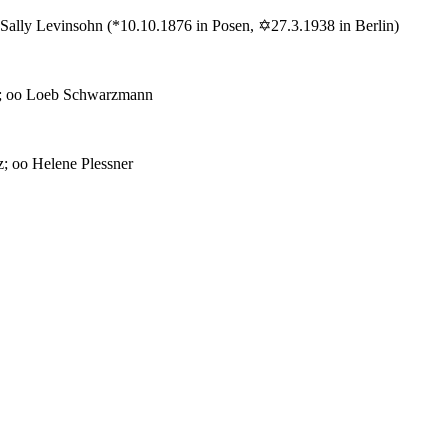
ally Levinsohn (*10.10.1876 in Posen, ✡27.3.1938 in Berlin)
tz; oo Loeb Schwarzmann
; oo Helene Plessner