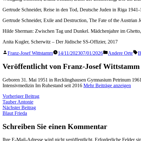
Gertrude Schneider, Reise in den Tod, Deutsche Juden in Riga 1941
Gertrude Schneider, Exile and Destruction, The Fate of the Austrian
Hilde Sherman: Zwischen Tag und Dunkel. Mädchenjahre im Ghetto,
Anita Kugler, Scherwitz – Der Jüdische SS-Offizier, 2017
Veröffentlicht
Veröffentlicht
S
Franz-Josef Wittstamm
14/11/2023
07/01/2026
Andere Orte
B
von
in
Veröffentlicht von Franz-Josef Wittstamm
Geboren 31. Mai 1951 in Recklinghausen Gymnasium Petrinum 1961 
Intensivmedizin Im Ruhestand seit 2016
Mehr Beiträge anzeigen
Beitragsnavigation
Vorheriger
Vorheriger Beitrag
Beitrag:
Tauber Antonie
Nächster
Nächster Beitrag
Beitrag:
Blaut Frieda
Schreiben Sie einen Kommentar
Ihre E-Mail-Adresse wird nicht veröffentlicht.
Erforderliche Felder si