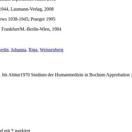
-1944, Laumann-Verlag, 2008
 Jews 1938-1945; Praeger 1995
 Frankfurt/M.-Berlin-Wien, 1984
chlagwörter:
erlin
,
Johanna
,
Riga
,
Weissenberg
bis Abitur1970 Studium der Humanmedizin in Bochum Approbation 19
nd mit
*
markiert