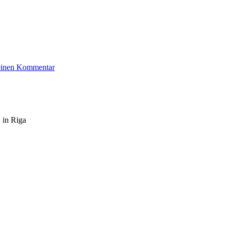
zu
 einen Kommentar
Weißenberg
Johanna
 in Riga