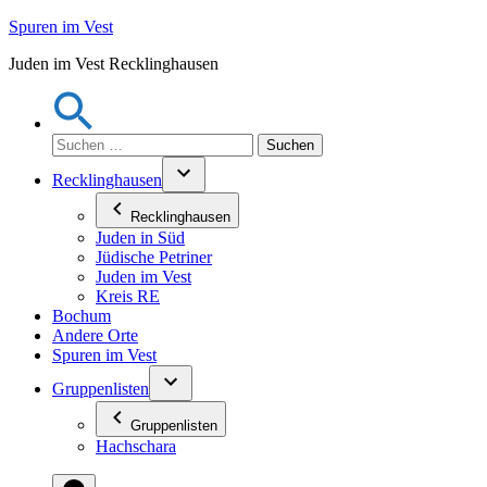
Zum
Spuren im Vest
Inhalt
Juden im Vest Recklinghausen
springen
Suchen
nach:
Recklinghausen
Recklinghausen
Juden in Süd
Jüdische Petriner
Juden im Vest
Kreis RE
Bochum
Andere Orte
Spuren im Vest
Gruppenlisten
Gruppenlisten
Hachschara