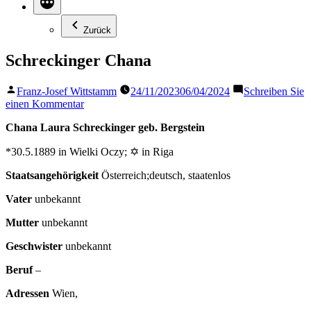
Zurück
Schreckinger Chana
Veröffentlicht
Franz-Josef Wittstamm
24/11/2023
06/04/2024
Schreiben Sie
von
zu
einen Kommentar
Schreckinger
Chana Laura Schreckinger geb. Bergstein
Chana
*30.5.1889 in Wielki Oczy; ✡ in Riga
Staatsangehörigkeit
Österreich;deutsch, staatenlos
Vater
unbekannt
Mutter
unbekannt
Geschwister
unbekannt
Beruf
–
Adressen
Wien,