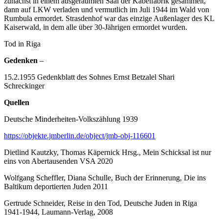
zunächst in einem ausgeräumten Saal der Kabelfabrik gesammelt,
dann auf LKW verladen und vermutlich im Juli 1944 im Wald von
Rumbula ermordet. Strasdenhof war das einzige Außenlager des KL
Kaiserwald, in dem alle über 30-Jährigen ermordet wurden.
Tod in Riga
Gedenken
–
15.2.1955 Gedenkblatt des Sohnes Ernst Betzalel Shari
Schreckinger
Quellen
Deutsche Minderheiten-Volkszählung 1939
https://objekte.jmberlin.de/object/jmb-obj-116601
Dietlind Kautzky, Thomas Käpernick Hrsg., Mein Schicksal ist nur
eins von Abertausenden VSA 2020
Wolfgang Scheffler, Diana Schulle, Buch der Erinnerung, Die ins
Baltikum deportierten Juden 2011
Gertrude Schneider, Reise in den Tod, Deutsche Juden in Riga
1941-1944, Laumann-Verlag, 2008