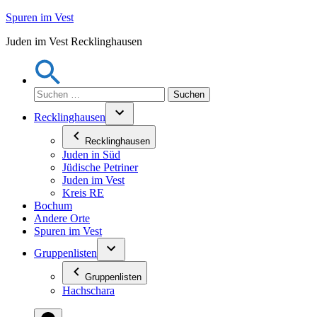
Zum
Spuren im Vest
Inhalt
Juden im Vest Recklinghausen
springen
Suchen
nach:
Recklinghausen
Recklinghausen
Juden in Süd
Jüdische Petriner
Juden im Vest
Kreis RE
Bochum
Andere Orte
Spuren im Vest
Gruppenlisten
Gruppenlisten
Hachschara