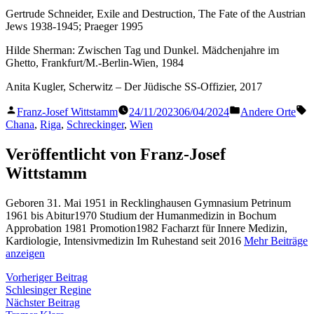
Gertrude Schneider, Exile and Destruction, The Fate of the Austrian
Jews 1938-1945; Praeger 1995
Hilde Sherman: Zwischen Tag und Dunkel. Mädchenjahre im
Ghetto, Frankfurt/M.-Berlin-Wien, 1984
Anita Kugler, Scherwitz – Der Jüdische SS-Offizier, 2017
Veröffentlicht
Veröffentlicht
S
Franz-Josef Wittstamm
24/11/2023
06/04/2024
Andere Orte
von
in
Chana
,
Riga
,
Schreckinger
,
Wien
Veröffentlicht von Franz-Josef
Wittstamm
Geboren 31. Mai 1951 in Recklinghausen Gymnasium Petrinum
1961 bis Abitur1970 Studium der Humanmedizin in Bochum
Approbation 1981 Promotion1982 Facharzt für Innere Medizin,
Kardiologie, Intensivmedizin Im Ruhestand seit 2016
Mehr Beiträge
anzeigen
Beitragsnavigation
Vorheriger
Vorheriger Beitrag
Beitrag:
Schlesinger Regine
Nächster
Nächster Beitrag