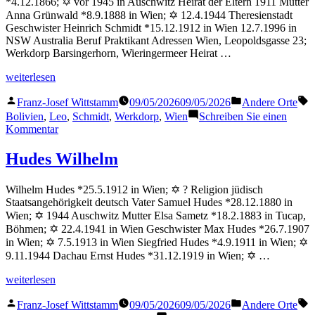
*4.12.1866; ✡ vor 1945 in Auschwitz Heirat der Eltern 1911 Mutter
Anna Grünwald *8.9.1888 in Wien; ✡ 12.4.1944 Theresienstadt
Geschwister Heinrich Schmidt *15.12.1912 in Wien 12.7.1996 in
NSW Australia Beruf Praktikant Adressen Wien, Leopoldsgasse 23;
Werkdorp Barsingerhorn, Wieringermeer Heirat …
„Schmidt
weiterlesen
Leo“
Veröffentlicht
Veröffentlicht
S
Franz-Josef Wittstamm
09/05/2026
09/05/2026
Andere Orte
von
in
Bolivien
,
Leo
,
Schmidt
,
Werkdorp
,
Wien
Schreiben Sie einen
zu
Kommentar
Schmidt
Leo
Hudes Wilhelm
Wilhelm Hudes *25.5.1912 in Wien; ✡ ? Religion jüdisch
Staatsangehörigkeit deutsch Vater Samuel Hudes *28.12.1880 in
Wien; ✡ 1944 Auschwitz Mutter Elsa Sametz *18.2.1883 in Tucap,
Böhmen; ✡ 22.4.1941 in Wien Geschwister Max Hudes *26.7.1907
in Wien; ✡ 7.5.1913 in Wien Siegfried Hudes *4.9.1911 in Wien; ✡
9.11.1944 Dachau Ernst Hudes *31.12.1919 in Wien; ✡ …
„Hudes
weiterlesen
Wilhelm“
Veröffentlicht
Veröffentlicht
S
Franz-Josef Wittstamm
09/05/2026
09/05/2026
Andere Orte