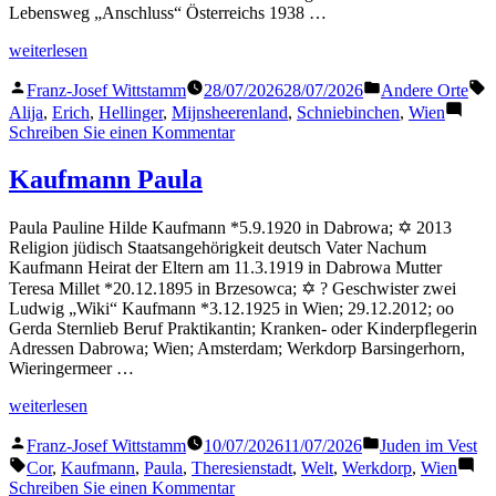
Lebensweg „Anschluss“ Österreichs 1938 …
„Hellinger
weiterlesen
Erich“
Veröffentlicht
Veröffentlicht
S
Franz-Josef Wittstamm
28/07/2026
28/07/2026
Andere Orte
von
in
Alija
,
Erich
,
Hellinger
,
Mijnsheerenland
,
Schniebinchen
,
Wien
zu
Schreiben Sie einen Kommentar
Hellinger
Erich
Kaufmann Paula
Paula Pauline Hilde Kaufmann *5.9.1920 in Dabrowa; ✡ 2013
Religion jüdisch Staatsangehörigkeit deutsch Vater Nachum
Kaufmann Heirat der Eltern am 11.3.1919 in Dabrowa Mutter
Teresa Millet *20.12.1895 in Brzesowca; ✡ ? Geschwister zwei
Ludwig „Wiki“ Kaufmann *3.12.1925 in Wien; 29.12.2012; oo
Gerda Sternlieb Beruf Praktikantin; Kranken- oder Kinderpflegerin
Adressen Dabrowa; Wien; Amsterdam; Werkdorp Barsingerhorn,
Wieringermeer …
„Kaufmann
weiterlesen
Paula“
Veröffentlicht
Veröffentlicht
Franz-Josef Wittstamm
10/07/2026
11/07/2026
Juden im Vest
von
in
Schlagwörter:
Cor
,
Kaufmann
,
Paula
,
Theresienstadt
,
Welt
,
Werkdorp
,
Wien
zu
Schreiben Sie einen Kommentar