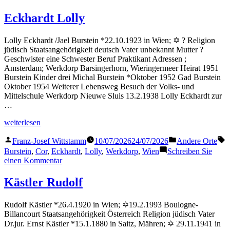
Kaufmann
Paula
Eckhardt Lolly
Lolly Eckhardt /Jael Burstein *22.10.1923 in Wien; ✡ ? Religion
jüdisch Staatsangehörigkeit deutsch Vater unbekannt Mutter ?
Geschwister eine Schwester Beruf Praktikant Adressen ;
Amsterdam; Werkdorp Barsingerhorn, Wieringermeer Heirat 1951
Burstein Kinder drei Michal Burstein *Oktober 1952 Gad Burstein
Oktober 1954 Weiterer Lebensweg Besuch der Volks- und
Mittelschule Werkdorp Nieuwe Sluis 13.2.1938 Lolly Eckhardt zur
…
„Eckhardt
weiterlesen
Lolly“
Veröffentlicht
Veröffentlicht
S
Franz-Josef Wittstamm
10/07/2026
24/07/2026
Andere Orte
von
in
Burstein
,
Cor
,
Eckhardt
,
Lolly
,
Werkdorp
,
Wien
Schreiben Sie
zu
einen Kommentar
Eckhardt
Lolly
Kästler Rudolf
Rudolf Kästler *26.4.1920 in Wien; ✡19.2.1993 Boulogne-
Billancourt Staatsangehörigkeit Österreich Religion jüdisch Vater
Dr.jur. Ernst Kästler *15.1.1880 in Saitz, Mähren; ✡ 29.11.1941 in