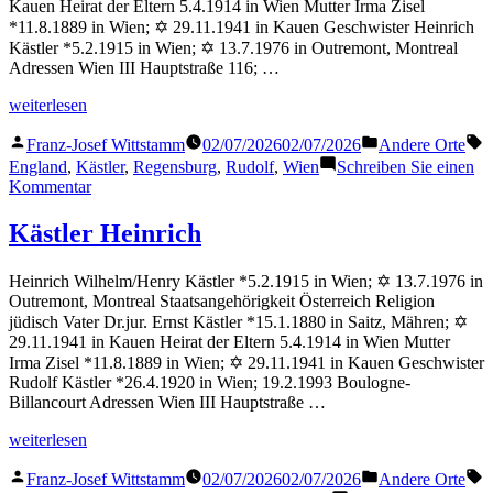
Kauen Heirat der Eltern 5.4.1914 in Wien Mutter Irma Zisel
*11.8.1889 in Wien; ✡ 29.11.1941 in Kauen Geschwister Heinrich
Kästler *5.2.1915 in Wien; ✡ 13.7.1976 in Outremont, Montreal
Adressen Wien III Hauptstraße 116; …
„Kästler
weiterlesen
Rudolf“
Veröffentlicht
Veröffentlicht
S
Franz-Josef Wittstamm
02/07/2026
02/07/2026
Andere Orte
von
in
England
,
Kästler
,
Regensburg
,
Rudolf
,
Wien
Schreiben Sie einen
zu
Kommentar
Kästler
Rudolf
Kästler Heinrich
Heinrich Wilhelm/Henry Kästler *5.2.1915 in Wien; ✡ 13.7.1976 in
Outremont, Montreal Staatsangehörigkeit Österreich Religion
jüdisch Vater Dr.jur. Ernst Kästler *15.1.1880 in Saitz, Mähren; ✡
29.11.1941 in Kauen Heirat der Eltern 5.4.1914 in Wien Mutter
Irma Zisel *11.8.1889 in Wien; ✡ 29.11.1941 in Kauen Geschwister
Rudolf Kästler *26.4.1920 in Wien; 19.2.1993 Boulogne-
Billancourt Adressen Wien III Hauptstraße …
„Kästler
weiterlesen
Heinrich“
Veröffentlicht
Veröffentlicht
S
Franz-Josef Wittstamm
02/07/2026
02/07/2026
Andere Orte