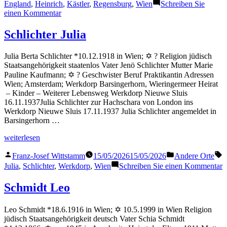
von
in
England
,
Heinrich
,
Kästler
,
Regensburg
,
Wien
Schreiben Sie
zu
einen Kommentar
Kästler
Heinrich
Schlichter Julia
Julia Berta Schlichter *10.12.1918 in Wien; ✡ ? Religion jüdisch
Staatsangehörigkeit staatenlos Vater Jenö Schlichter Mutter Marie
Pauline Kaufmann; ✡ ? Geschwister Beruf Praktikantin Adressen
Wien; Amsterdam; Werkdorp Barsingerhorn, Wieringermeer Heirat
– Kinder – Weiterer Lebensweg Werkdorp Nieuwe Sluis
16.11.1937Julia Schlichter zur Hachschara von London ins
Werkdorp Nieuwe Sluis 17.11.1937 Julia Schlichter angemeldet in
Barsingerhorn …
„Schlichter
weiterlesen
Julia“
Veröffentlicht
Veröffentlicht
S
Franz-Josef Wittstamm
15/05/2026
15/05/2026
Andere Orte
von
in
z
Julia
,
Schlichter
,
Werkdorp
,
Wien
Schreiben Sie einen Kommentar
S
J
Schmidt Leo
Leo Schmidt *18.6.1916 in Wien; ✡ 10.5.1999 in Wien Religion
jüdisch Staatsangehörigkeit deutsch Vater Schia Schmidt