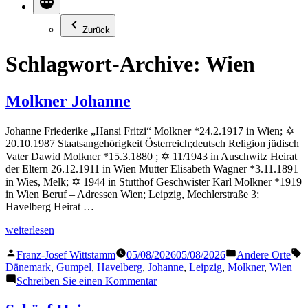
Zurück
Schlagwort-Archive:
Wien
Molkner Johanne
Johanne Friederike „Hansi Fritzi“ Molkner *24.2.1917 in Wien; ✡
20.10.1987 Staatsangehörigkeit Österreich;deutsch Religion jüdisch
Vater Dawid Molkner *15.3.1880 ; ✡ 11/1943 in Auschwitz Heirat
der Eltern 26.12.1911 in Wien Mutter Elisabeth Wagner *3.11.1891
in Wies, Melk; ✡ 1944 in Stutthof Geschwister Karl Molkner *1919
in Wien Beruf – Adressen Wien; Leipzig, Mechlerstraße 3;
Havelberg Heirat …
„Molkner
weiterlesen
Johanne“
Veröffentlicht
Veröffentlicht
S
Franz-Josef Wittstamm
05/08/2026
05/08/2026
Andere Orte
von
in
Dänemark
,
Gumpel
,
Havelberg
,
Johanne
,
Leipzig
,
Molkner
,
Wien
zu
Schreiben Sie einen Kommentar
Molkner
Johanne