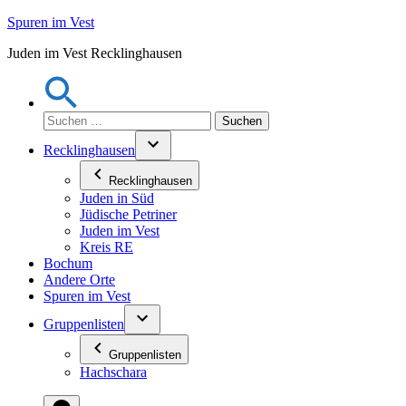
Zum
Spuren im Vest
Inhalt
Juden im Vest Recklinghausen
springen
Suchen
nach:
Recklinghausen
Recklinghausen
Juden in Süd
Jüdische Petriner
Juden im Vest
Kreis RE
Bochum
Andere Orte
Spuren im Vest
Gruppenlisten
Gruppenlisten
Hachschara