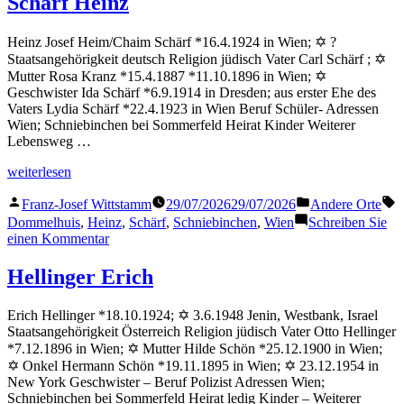
Schärf Heinz
Heinz Josef Heim/Chaim Schärf *16.4.1924 in Wien; ✡ ?
Staatsangehörigkeit deutsch Religion jüdisch Vater Carl Schärf ; ✡
Mutter Rosa Kranz *15.4.1887 *11.10.1896 in Wien; ✡
Geschwister Ida Schärf *6.9.1914 in Dresden; aus erster Ehe des
Vaters Lydia Schärf *22.4.1923 in Wien Beruf Schüler- Adressen
Wien; Schniebinchen bei Sommerfeld Heirat Kinder Weiterer
Lebensweg …
„Schärf
weiterlesen
Heinz“
Veröffentlicht
Veröffentlicht
S
Franz-Josef Wittstamm
29/07/2026
29/07/2026
Andere Orte
von
in
Dommelhuis
,
Heinz
,
Schärf
,
Schniebinchen
,
Wien
Schreiben Sie
zu
einen Kommentar
Schärf
Heinz
Hellinger Erich
Erich Hellinger *18.10.1924; ✡ 3.6.1948 Jenin, Westbank, Israel
Staatsangehörigkeit Österreich Religion jüdisch Vater Otto Hellinger
*7.12.1896 in Wien; ✡ Mutter Hilde Schön *25.12.1900 in Wien;
✡ Onkel Hermann Schön *19.11.1895 in Wien; ✡ 23.12.1954 in
New York Geschwister – Beruf Polizist Adressen Wien;
Schniebinchen bei Sommerfeld Heirat ledig Kinder – Weiterer