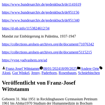
https://www.bundesarchiv.de/gedenkbuch/de1141619
https://www.bundesarchiv.de/gedenkbuch/de951156
https://www.bundesarchiv.de/gedenkbuch/de951340
https://d-nb.info/1153824612/34
Mandat zur Einbürgerung in Palästina, 1937-1947
https://collections.arolsen-archives.org/de/document/71076342
https://collections.arolsen-archives.org/de/document/5115215
https://yvng.yadvashem.org/ad
Veröffentlicht
Veröffentlicht
S
Franz-Josef Wittstamm
08/01/2024
18/09/2025
Andere Orte
von
in
Aloni
,
Gut Winkel
,
Jenny
,
Paderborn
,
Rosenbaum
,
Schniebinchen
Veröffentlicht von Franz-Josef
Wittstamm
Geboren 31. Mai 1951 in Recklinghausen Gymnasium Petrinum
1961 bis Abitur1970 Studium der Humanmedizin in Bochum