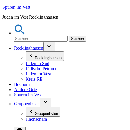
Zum
Spuren im Vest
Inhalt
Juden im Vest Recklinghausen
springen
Suchen
nach:
Recklinghausen
Recklinghausen
Juden in Süd
Jüdische Petriner
Juden im Vest
Kreis RE
Bochum
Andere Orte
Spuren im Vest
Gruppenlisten
Gruppenlisten
Hachschara