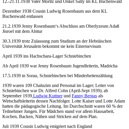
12.-21.11.1938 Vater Moritz und Onkel Sally im KL Buchenwald
Dezember 1938 Cousin Ludwig Rosenbaum aus dem KL
Buchenwald entlassen
21.2.1939 Jenny Rosenbaum‘s Abschluss am Oberlyzeum Adaß
Jisroel mit dem Abitur
30.3.1939 trotz Zulassung zum Studium an der Hebräischen
Universität Jerusalem bekommt sie kein Einreisevisum
April 1939 ins Hachschara-Lager Schniebinchen
Ab April 1939 war Jenny Rosenbaum Jugendleiterin, Madricha
17.5.1939 in Sorau, Schniebinchen bei Minderheitenzählung
1939 waren 109 Chaluzim und Personal im Lager; Leiter von
Schniebinchen war Dr. Alfred Cohn (April-Sept 1939); ab
September 1939
Ludwig Kuttner
und
Fanny Bergas
als
Wirtschaftsleiterin dessen Nachfolger. Lotte Kaiser und Lotte Adam
hatten die pädagogische Leitung. Im Durchschnitt waren 60 % der
Teilnehmer Jungen. Für Mädchen stand vor allem Hausarbeit,
Kochen, Backen, Nähen und Stricken auf dem Plan.
Juli 1939 Cousin Ludwig emigriert nach England