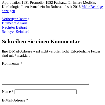
Approbation 1981 Promotion1982 Facharzt für Innere Medizin,
Kardiologie, Intensivmedizin Im Ruhestand seit 2016
Mehr Beiträge
anzeigen
Beitragsnavigation
Vorheriger
Vorheriger Beitrag
Beitrag:
Blumenfeld Paul
Nächster
Nächster Beitrag
Beitrag:
Schleyer Reinhard
Schreiben Sie einen Kommentar
Ihre E-Mail-Adresse wird nicht veröffentlicht.
Erforderliche Felder
sind mit
*
markiert
Kommentar
*
Name
*
E-Mail-Adresse
*