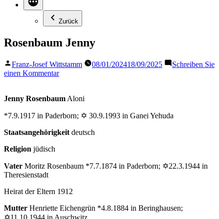
Zurück
Rosenbaum Jenny
Veröffentlicht
Franz-Josef Wittstamm
08/01/2024
18/09/2025
Schreiben Sie
von
zu
einen Kommentar
Rosenbaum
Jenny
Jenny Rosenbaum
Aloni
*7.9.1917 in Paderborn; ✡ 30.9.1993 in Ganei Yehuda
Staatsangehörigkeit
deutsch
Religion
jüdisch
Vater
Moritz Rosenbaum *7.7.1874 in Paderborn; ✡22.3.1944 in
Theresienstadt
Heirat der Eltern 1912
Mutter
Henriette Eichengrün *4.8.1884 in Beringhausen;
✡11.10.1944 in Auschwitz