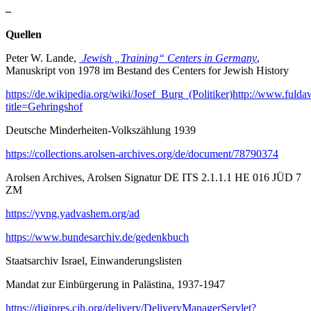
–
Quellen
Peter W. Lande,
Jewish „Training“ Centers in Germany
,
Manuskript von 1978 im Bestand des Centers for Jewish History
https://de.wikipedia.org/wiki/Josef_Burg_(Politiker)http://www.fulda
title=Gehringshof
Deutsche Minderheiten-Volkszählung 1939
https://collections.arolsen-archives.org/de/document/78790374
Arolsen Archives, Arolsen Signatur DE ITS 2.1.1.1 HE 016 JÜD 7
ZM
https://yvng.yadvashem.org/ad
https://www.bundesarchiv.de/gedenkbuch
Staatsarchiv Israel, Einwanderungslisten
Mandat zur Einbürgerung in Palästina, 1937-1947
https://digipres.cjh.org/delivery/DeliveryManagerServlet?