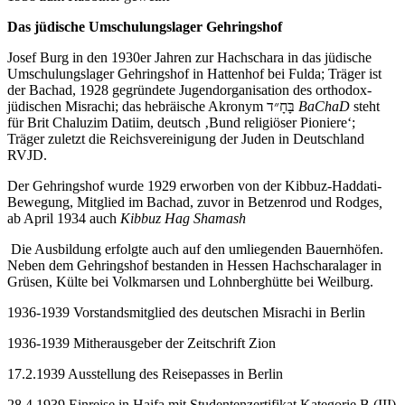
Das jüdische Umschulungslager Gehringshof
Josef Burg in den 1930er Jahren zur Hachschara in das jüdische
Umschulungslager Gehringshof in Hattenhof bei Fulda; Träger ist
der Bachad, 1928 gegründete Jugendorganisation des orthodox-
jüdischen Misrachi; das hebräische Akronym בָּחָ״ד
BaChaD
steht
für Brit Chaluzim Datiim, deutsch ‚Bund religiöser Pioniere‘;
Träger zuletzt die Reichsvereinigung der Juden in Deutschland
RVJD.
Der Gehringshof wurde 1929 erworben von der Kibbuz-Haddati-
Bewegung, Mitglied im Bachad, zuvor in Betzenrod und Rodges
,
ab April 1934 auch
Kibbuz Hag Shamash
Die Ausbildung erfolgte auch auf den umliegenden Bauernhöfen.
Neben dem Gehringshof bestanden in Hessen Hachscharalager in
Grüsen, Külte bei Volkmarsen und Lohnberghütte bei Weilburg.
1936-1939 Vorstandsmitglied des deutschen Misrachi in Berlin
1936-1939 Mitherausgeber der Zeitschrift Zion
17.2.1939 Ausstellung des Reisepasses in Berlin
28.4.1939 Einreise in Haifa mit Studentenzertifikat Kategorie B (III)