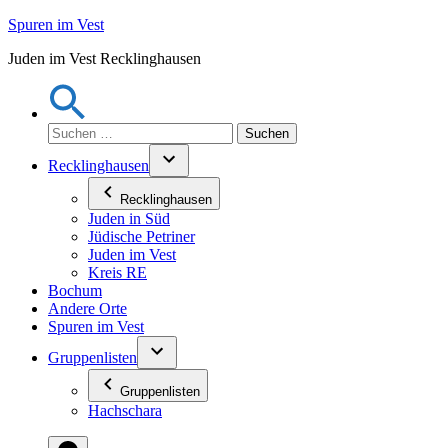
Zum
Spuren im Vest
Inhalt
Juden im Vest Recklinghausen
springen
Suchen
nach:
Recklinghausen
Recklinghausen
Juden in Süd
Jüdische Petriner
Juden im Vest
Kreis RE
Bochum
Andere Orte
Spuren im Vest
Gruppenlisten
Gruppenlisten
Hachschara