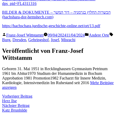
dps_pid=FL4311316
BILDER & DOKUMENTE – הכשרות החלוץ בגרמניה – דור המשך
(hachshara-dor-hemshech.com)
https://hachschara.juedische-geschichte-online.net/ort/13.pdf
Veröffentlicht
Veröffentlicht
S
Franz-Josef Wittstamm
09/04/2024
11/04/2024
Andere Orte
von
in
Burg
,
Dresden
,
Gehringshof
,
Josef
,
Misrachi
Veröffentlicht von Franz-Josef
Wittstamm
Geboren 31. Mai 1951 in Recklinghausen Gymnasium Petrinum
1961 bis Abitur1970 Studium der Humanmedizin in Bochum
Approbation 1981 Promotion1982 Facharzt für Innere Medizin,
Kardiologie, Intensivmedizin Im Ruhestand seit 2016
Mehr Beiträge
anzeigen
Beitragsnavigation
Vorheriger
Vorheriger Beitrag
Beitrag:
Herz Ilse
Nächster
Nächster Beitrag
Beitrag:
Katz Brunhilde