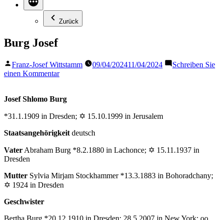
Zurück
Burg Josef
Veröffentlicht
Franz-Josef Wittstamm
09/04/2024
11/04/2024
Schreiben Sie
von
zu
einen Kommentar
Burg
Josef
Josef Shlomo Burg
*31.1.1909 in Dresden; ✡ 15.10.1999 in Jerusalem
Staatsangehörigkeit
deutsch
Vater
Abraham Burg *8.2.1880 in Lachonce; ✡ 15.11.1937 in
Dresden
Mutter
Sylvia Mirjam Stockhammer *13.3.1883 in Bohoradchany;
✡ 1924 in Dresden
Geschwister
Bertha Burg *20.12.1910 in Dresden; 28.5.2007 in New York; oo