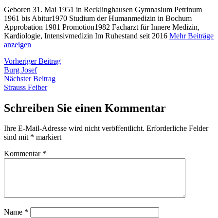
Geboren 31. Mai 1951 in Recklinghausen Gymnasium Petrinum
1961 bis Abitur1970 Studium der Humanmedizin in Bochum
Approbation 1981 Promotion1982 Facharzt für Innere Medizin,
Kardiologie, Intensivmedizin Im Ruhestand seit 2016
Mehr Beiträge
anzeigen
Beitragsnavigation
Vorheriger
Vorheriger Beitrag
Beitrag:
Burg Josef
Nächster
Nächster Beitrag
Beitrag:
Strauss Feiber
Schreiben Sie einen Kommentar
Ihre E-Mail-Adresse wird nicht veröffentlicht.
Erforderliche Felder
sind mit
*
markiert
Kommentar
*
Name
*