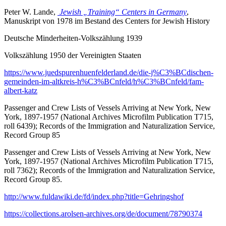
Peter W. Lande,
Jewish „Training“ Centers in Germany
,
Manuskript von 1978 im Bestand des Centers for Jewish History
Deutsche Minderheiten-Volkszählung 1939
Volkszählung 1950 der Vereinigten Staaten
https://www.juedspurenhuenfelderland.de/die-j%C3%BCdischen-
gemeinden-im-altkreis-h%C3%BCnfeld/h%C3%BCnfeld/fam-
albert-katz
Passenger and Crew Lists of Vessels Arriving at New York, New
York, 1897-1957 (National Archives Microfilm Publication T715,
roll 6439); Records of the Immigration and Naturalization Service,
Record Group 85
Passenger and Crew Lists of Vessels Arriving at New York, New
York, 1897-1957 (National Archives Microfilm Publication T715,
roll 7362); Records of the Immigration and Naturalization Service,
Record Group 85.
http://www.fuldawiki.de/fd/index.php?title=Gehringshof
https://collections.arolsen-archives.org/de/document/78790374