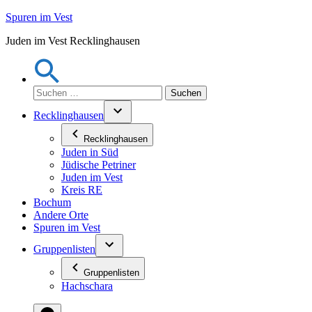
Zum
Spuren im Vest
Inhalt
Juden im Vest Recklinghausen
springen
Suchen
nach:
Recklinghausen
Recklinghausen
Juden in Süd
Jüdische Petriner
Juden im Vest
Kreis RE
Bochum
Andere Orte
Spuren im Vest
Gruppenlisten
Gruppenlisten
Hachschara