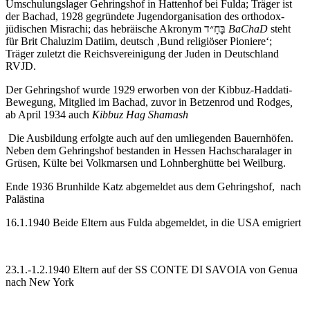
Umschulungslager Gehringshof in Hattenhof bei Fulda; Träger ist
der Bachad, 1928 gegründete Jugendorganisation des orthodox-
jüdischen Misrachi; das hebräische Akronym בָּחָ״ד
BaChaD
steht
für Brit Chaluzim Datiim, deutsch ‚Bund religiöser Pioniere‘;
Träger zuletzt die Reichsvereinigung der Juden in Deutschland
RVJD.
Der Gehringshof wurde 1929 erworben von der Kibbuz-Haddati-
Bewegung, Mitglied im Bachad, zuvor in Betzenrod und Rodges
,
ab April 1934 auch
Kibbuz Hag Shamash
Die Ausbildung erfolgte auch auf den umliegenden Bauernhöfen.
Neben dem Gehringshof bestanden in Hessen Hachscharalager in
Grüsen, Külte bei Volkmarsen und Lohnberghütte bei Weilburg.
Ende 1936 Brunhilde Katz abgemeldet aus dem Gehringshof, nach
Palästina
16.1.1940 Beide Eltern aus Fulda abgemeldet, in die USA emigriert
23.1.-1.2.1940 Eltern auf der SS CONTE DI SAVOIA von Genua
nach New York