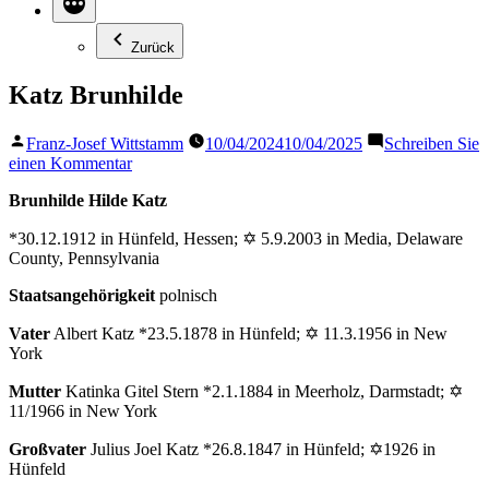
Zurück
Katz Brunhilde
Veröffentlicht
Franz-Josef Wittstamm
10/04/2024
10/04/2025
Schreiben Sie
von
zu
einen Kommentar
Katz
Brunhilde Hilde Katz
Brunhilde
*30.12.1912 in Hünfeld, Hessen; ✡ 5.9.2003 in Media, Delaware
County, Pennsylvania
Staatsangehörigkeit
polnisch
Vater
Albert Katz *23.5.1878 in Hünfeld; ✡ 11.3.1956 in New
York
Mutter
Katinka Gitel Stern *2.1.1884 in Meerholz, Darmstadt; ✡
11/1966 in New York
Großvater
Julius Joel Katz *26.8.1847 in Hünfeld; ✡1926 in
Hünfeld