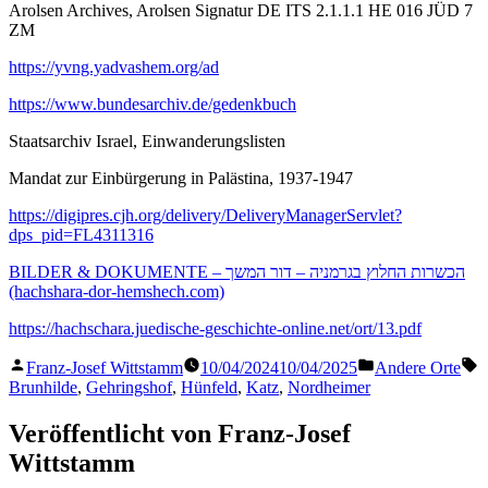
Arolsen Archives, Arolsen Signatur DE ITS 2.1.1.1 HE 016 JÜD 7
ZM
https://yvng.yadvashem.org/ad
https://www.bundesarchiv.de/gedenkbuch
Staatsarchiv Israel, Einwanderungslisten
Mandat zur Einbürgerung in Palästina, 1937-1947
https://digipres.cjh.org/delivery/DeliveryManagerServlet?
dps_pid=FL4311316
BILDER & DOKUMENTE – הכשרות החלוץ בגרמניה – דור המשך
(hachshara-dor-hemshech.com)
https://hachschara.juedische-geschichte-online.net/ort/13.pdf
Veröffentlicht
Veröffentlicht
S
Franz-Josef Wittstamm
10/04/2024
10/04/2025
Andere Orte
von
in
Brunhilde
,
Gehringshof
,
Hünfeld
,
Katz
,
Nordheimer
Veröffentlicht von Franz-Josef
Wittstamm