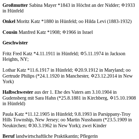
Großmutter
Sabina Mayer *1843 in Höchst an der Nidder; ✡1933
in Hünfeld
Onkel
Moritz Katz *1880 in Hünfeld; oo Hilda Levi (1883-1932)
Cousin
Manfred Katz *1908; ✡1966 in Israel
Geschwister
Fritz Fred Katz *4.11.1911 in Hünfeld; ✡5.11.1974 in Jackson
Heights, NY;
Lothar Katz *11.6.1917 in Hünfeld; ✡20.9.1912 in Maryland; oo
Gertrude Philips (*24.1.1920 in Manchester, ✡23.12.2014 in New
York)
Halbschwester
aus der 1. Ehe des Vaters am 3.10.1904 in
Gudensberg mit Sara Hahn (*25.8.1881 in Kirchberg, ✡15.10.1908
in Hünfeld)
Paula Katz *11.12.1905 in Hünfeld; 9.8.1993 in Parsippany-Troy
Hills Township, New Jersey; oo Martin Nussbaum (*23.5.1909 in
Neukirchen; ✡30.3.1962 in New York); zwei Kinder
Beruf
landwirtschaftliche Praktikantin; Pflegerin