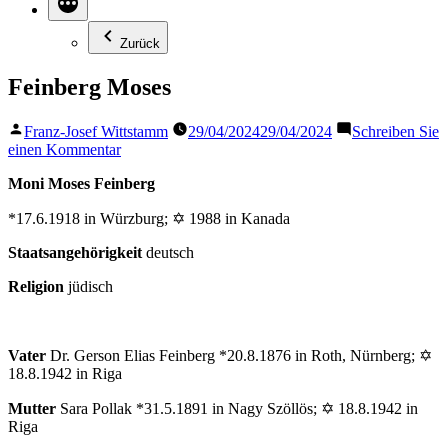
Zurück
Feinberg Moses
Veröffentlicht
Franz-Josef Wittstamm
29/04/2024
29/04/2024
Schreiben Sie
von
zu
einen Kommentar
Feinberg
Moni Moses Feinberg
Moses
*17.6.1918 in Würzburg
;
✡ 1988 in Kanada
Staatsangehörigkeit
deutsch
Religion
jüdisch
Vater
Dr. Gerson Elias Feinberg *20.8.1876 in Roth, Nürnberg; ✡
18.8.1942 in Riga
Mutter
Sara Pollak *31.5.1891 in Nagy Szöllös; ✡ 18.8.1942 in
Riga