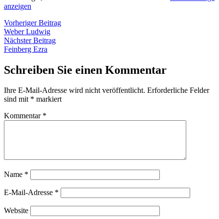
anzeigen
Beitragsnavigation
Vorheriger
Vorheriger Beitrag
Beitrag:
Weber Ludwig
Nächster
Nächster Beitrag
Beitrag:
Feinberg Ezra
Schreiben Sie einen Kommentar
Ihre E-Mail-Adresse wird nicht veröffentlicht.
Erforderliche Felder
sind mit
*
markiert
Kommentar
*
Name
*
E-Mail-Adresse
*
Website