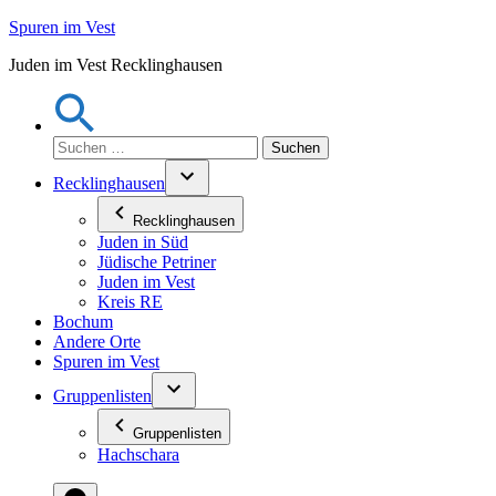
Zum
Spuren im Vest
Inhalt
Juden im Vest Recklinghausen
springen
Suchen
nach:
Recklinghausen
Recklinghausen
Juden in Süd
Jüdische Petriner
Juden im Vest
Kreis RE
Bochum
Andere Orte
Spuren im Vest
Gruppenlisten
Gruppenlisten
Hachschara