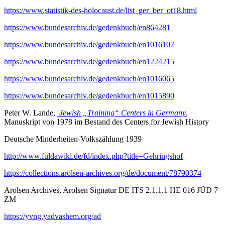
https://www.statistik-des-holocaust.de/list_ger_ber_ot18.html
https://www.bundesarchiv.de/gedenkbuch/en864281
https://www.bundesarchiv.de/gedenkbuch/en1016107
https://www.bundesarchiv.de/gedenkbuch/en1224215
https://www.bundesarchiv.de/gedenkbuch/en1016065
https://www.bundesarchiv.de/gedenkbuch/en1015890
Peter W. Lande,
Jewish „Training“ Centers in Germany
,
Manuskript von 1978 im Bestand des Centers for Jewish History
Deutsche Minderheiten-Volkszählung 1939
http://www.fuldawiki.de/fd/index.php?title=Gehringshof
https://collections.arolsen-archives.org/de/document/78790374
Arolsen Archives, Arolsen Signatur DE ITS 2.1.1.1 HE 016 JÜD 7
ZM
https://yvng.yadvashem.org/ad