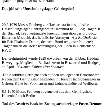
später die jüngere Schwester Hanna
Das jüdische Umschulungslager Gehringshof
20.8.1939 Moses Feinberg zur Hachschara in das jüdische
Umschulungslager Gehringshof in Hattenhof bei Fulda; Träger ist
der Bachad, 1928 gegründete Jugendorganisation des orthodox-
jüdischen Misrachi; das hebräische Akronym בָּחָ״ד
BaChaD
steht
für Brit Chaluzim Datiim, deutsch ‚Bund religiöser Pioniere‘;
Träger zuletzt die Reichsvereinigung der Juden in Deutschland
RVJD.
Der Gehringshof wurde 1929 erworben von der Kibbuz-Haddati-
Bewegung, Mitglied im Bachad, zuvor in Betzenrod und Rodges
,
ab April 1934 auch
Kibbuz Hag Shamash
Die Ausbildung erfolgte auch auf den umliegenden Bauernhöfen.
Neben dem Gehringshof bestanden in Hessen Hachscharalager in
Grüsen, Külte bei Volkmarsen und Lohnberghütte bei Weilburg.
8.1.1940 Moses Feinberg abgemeldet aus dem Gehringshof,
Hattenhof nach Berlin
Tod des Bruders Isaak im Zwangsarbeiterlager Posen-Remow