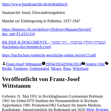
https://www.bundesarchiv.de/gedenkbuch
Staatsarchiv Israel, Einwanderungslisten
Mandat zur Einbürgerung in Palästina, 1937-1947
https://digipres.cjh.org/delivery/DeliveryManagerServlet?
dps_pid=FL4311316
BILDER & DOKUMENTE – הכשרות החלוץ בגרמניה – דור המשך
(hachshara-dor-hemshech.com)
https://hachschara.juedische-geschichte-online.net/ort/13.pdf
Veröffentlicht
Veröffentlicht
S
Franz-Josef Wittstamm
29/04/2024
29/04/2024
Andere Orte
von
in
Berlin
,
Feinberg
,
Gehringshof
,
Moses
,
Riga
,
Würzburg
Veröffentlicht von Franz-Josef
Wittstamm
Geboren 31. Mai 1951 in Recklinghausen Gymnasium Petrinum
1961 bis Abitur1970 Studium der Humanmedizin in Bochum
Approbation 1981 Promotion1982 Facharzt für Innere Medizin,
Kardiologie, Intensivmedizin Im Ruhestand seit 2016
Mehr Beiträge